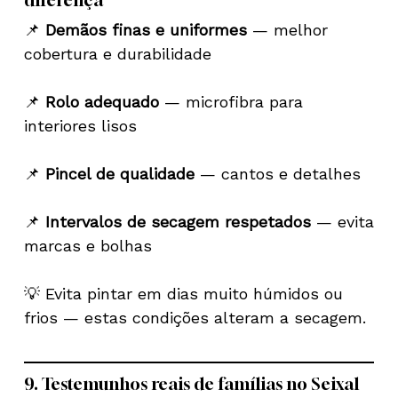
📌
Demãos finas e uniformes
— melhor
cobertura e durabilidade
📌
Rolo adequado
— microfibra para
interiores lisos
📌
Pincel de qualidade
— cantos e detalhes
📌
Intervalos de secagem respetados
— evita
marcas e bolhas
💡 Evita pintar em dias muito húmidos ou
frios — estas condições alteram a secagem.
Nenhum produto no carrinho.
9. Testemunhos reais de famílias no Seixal
Go To Shop