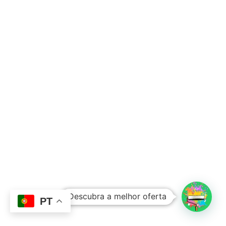
Subtotal:
0,00
€
Descubra a melhor oferta
Ver Carrinho
Finalizar Compras
PT