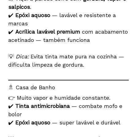
salpicos
.
✔️
Epóxi aquoso
— lavável e resistente a
marcas
✔️
Acrílica lavável premium
com acabamento
acetinado — também funciona
💡
Dica:
Evita tinta mate pura na cozinha —
dificulta limpeza de gordura.
🚿 Casa de Banho
👉 Muito vapor e humidade constante.
✔️
Tinta antimicrobiana
— combate mofo e
bolor
✔️
Epóxi aquoso
— super lavável e durável