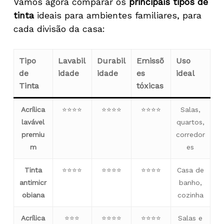
Vamos agora comparar os
principais tipos de
tinta
ideais para ambientes familiares, para
cada divisão da casa:
Tipo
Lavabil
Durabil
Emissõ
Uso
de
idade
idade
es
ideal
Tinta
tóxicas
Acrílica
⭐⭐⭐⭐
⭐⭐⭐⭐
⭐⭐⭐⭐
Salas,
lavável
quartos,
premiu
corredor
m
es
Tinta
⭐⭐⭐⭐
⭐⭐⭐⭐
⭐⭐⭐⭐
Casa de
antimicr
banho,
obiana
cozinha
Acrílica
⭐⭐⭐
⭐⭐⭐⭐
⭐⭐⭐⭐
Salas e