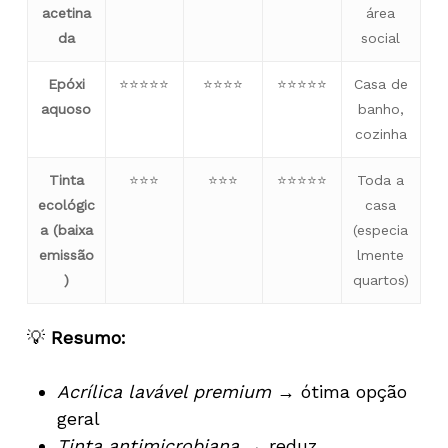
acetina
área
da
social
Epóxi
⭐⭐⭐⭐⭐
⭐⭐⭐⭐
⭐⭐⭐⭐⭐
Casa de
aquoso
banho,
cozinha
Tinta
⭐⭐⭐
⭐⭐⭐
⭐⭐⭐⭐⭐
Toda a
ecológic
casa
a (baixa
(especia
emissão
lmente
)
quartos)
💡
Resumo:
Acrílica lavável premium
→ ótima opção
geral
Tinta antimicrobiana
→ reduz