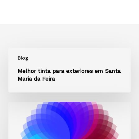
Melhor
Blog
tinta
para
Melhor tinta para exteriores em Santa
exteriores
Maria da Feira
em
Santa
Maria
Os
da
melhores
Feira
acabamentos
para
cada