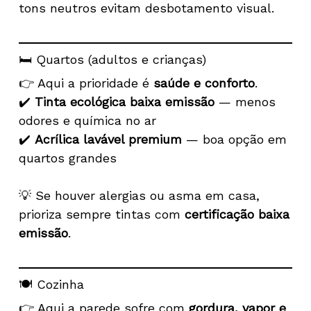
tons neutros evitam desbotamento visual.
🛏️ Quartos (adultos e crianças)
👉 Aqui a prioridade é
saúde e conforto
.
✔️
Tinta ecológica baixa emissão
— menos
odores e química no ar
✔️
Acrílica lavável premium
— boa opção em
quartos grandes
💡 Se houver alergias ou asma em casa,
prioriza sempre tintas com
certificação baixa
emissão
.
🍽️ Cozinha
👉 Aqui a parede sofre com
gordura, vapor e