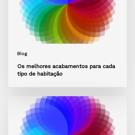
tipo
de
habitação
Blog
Os melhores acabamentos para cada
tipo de habitação
Quantas
demãos
uma
fachada
precisa?