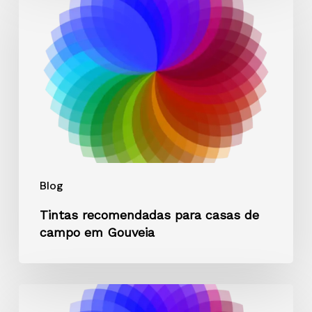
recomendadas
para
casas
de
campo
em
Gouveia
Blog
Tintas recomendadas para casas de
campo em Gouveia
Erros
comuns