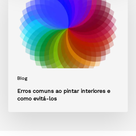
ao
pintar
interiores
e
como
evitá-
los
Blog
Erros comuns ao pintar interiores e
como evitá-los