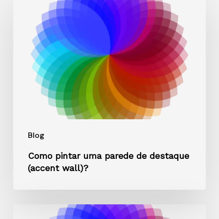
pintar
uma
parede
de
destaque
(accent
wall)?
Blog
Como pintar uma parede de destaque
(accent wall)?
Tintas