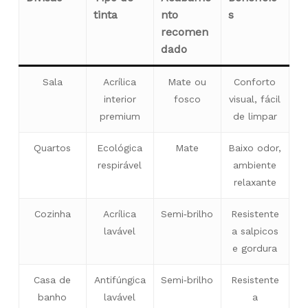
tinta
nto
s
recomen
dado
Sala
Acrílica
Mate ou
Conforto
interior
fosco
visual, fácil
premium
de limpar
Quartos
Ecológica
Mate
Baixo odor,
respirável
ambiente
relaxante
Cozinha
Acrílica
Semi‑brilho
Resistente
lavável
a salpicos
e gordura
Casa de
Antifúngica
Semi‑brilho
Resistente
banho
lavável
a