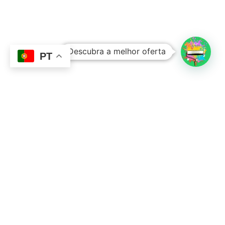
Subtotal:
0,00
€
Descubra a melhor oferta
Ver Carrinho
Finalizar Compras
PT
Contacto
Sobre Nós
351 924 045 882
info@lojadetintasonline.pt