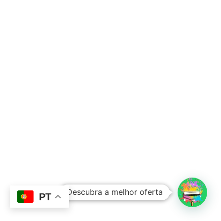
Subtotal:
0,00
€
Descubra a melhor oferta
Ver Carrinho
Finalizar Compras
PT