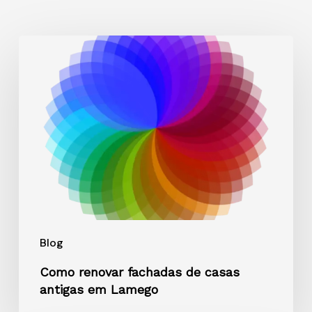
Como
renovar
fachadas
de
casas
antigas
em
Lamego
Blog
Como renovar fachadas de casas
antigas em Lamego