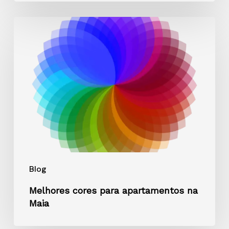
Melhores
cores
para
apartamentos
na
Maia
Blog
Melhores cores para apartamentos na
Maia