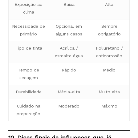
Exposição ao
Baixa
Alta
clima
Necessidade de
Opcional em
Sempre
primário
alguns casos
obrigatório
Tipo de tinta
Acrílica /
Poliuretano /
esmalte água
anticorrosão
Tempo de
Rápido
Médio
secagem
Durabilidade
Média-alta
Muito alta
Cuidado na
Moderado
Máximo
preparação
10. Dicas finais da influencer-que-já-