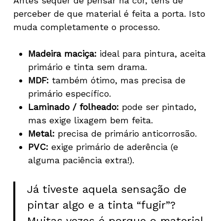
Antes sequer de pensar na cor, tens de
perceber de que material é feita a porta. Isto
muda completamente o processo.
Madeira maciça:
ideal para pintura, aceita
primário e tinta sem drama.
MDF:
também ótimo, mas precisa de
primário específico.
Laminado / folheado:
pode ser pintado,
mas exige lixagem bem feita.
Metal:
precisa de primário anticorrosão.
PVC:
exige primário de aderência (e
alguma paciência extra!).
Já tiveste aquela sensação de
pintar algo e a tinta “fugir”?
Muitas vezes é porque o material