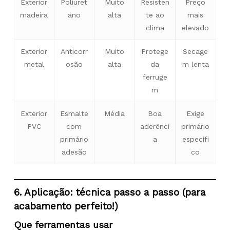
Exterior
Poliuret
Muito
Resisten
Preço
madeira
ano
alta
te ao
mais
clima
elevado
Exterior
Anticorr
Muito
Protege
Secage
metal
osão
alta
da
m lenta
ferruge
m
Exterior
Esmalte
Média
Boa
Exige
PVC
com
aderênci
primário
primário
a
específi
adesão
co
6. Aplicação: técnica passo a passo (para
acabamento perfeito!)
Que ferramentas usar