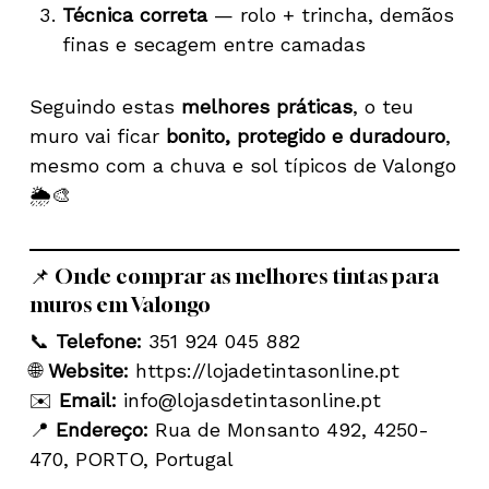
Técnica correta
— rolo + trincha, demãos
finas e secagem entre camadas
Seguindo estas
melhores práticas
, o teu
muro vai ficar
bonito, protegido e duradouro
,
mesmo com a chuva e sol típicos de Valongo
🌦️🎨
📌 Onde comprar as melhores tintas para
muros em Valongo
📞
Telefone:
351 924 045 882
🌐
Website:
https://lojadetintasonline.pt
✉️
Email:
info@lojasdetintasonline.pt
📍
Endereço:
Rua de Monsanto 492, 4250-
470, PORTO, Portugal