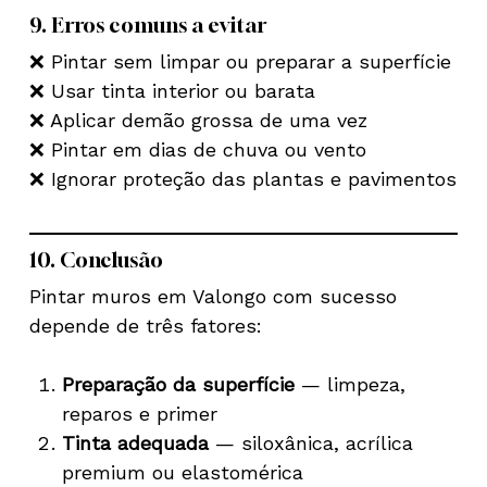
9. Erros comuns a evitar
❌ Pintar sem limpar ou preparar a superfície
❌ Usar tinta interior ou barata
❌ Aplicar demão grossa de uma vez
❌ Pintar em dias de chuva ou vento
❌ Ignorar proteção das plantas e pavimentos
10. Conclusão
Pintar muros em Valongo com sucesso
depende de três fatores:
Preparação da superfície
— limpeza,
reparos e primer
Nenhum produto no carrinho.
Tinta adequada
— siloxânica, acrílica
premium ou elastomérica
Go To Shop