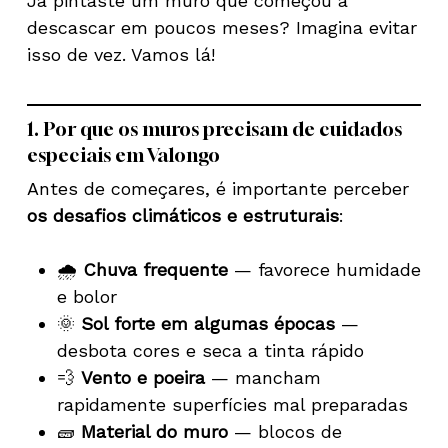
Já pintaste um muro que começou a
descascar em poucos meses? Imagina evitar
isso de vez. Vamos lá!
1. Por que os muros precisam de cuidados
especiais em Valongo
Antes de começares, é importante perceber
os desafios climáticos e estruturais
:
🌧️
Chuva frequente
— favorece humidade
e bolor
🌞
Sol forte em algumas épocas
—
desbota cores e seca a tinta rápido
💨
Vento e poeira
— mancham
rapidamente superfícies mal preparadas
🧱
Material do muro
— blocos de