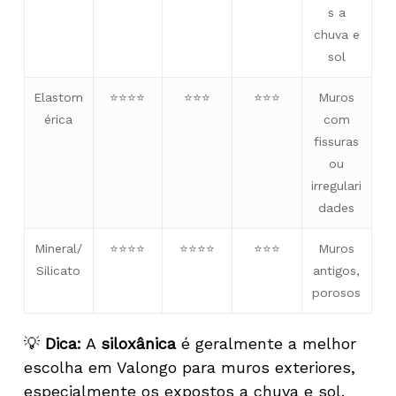
s a
chuva e
sol
Elastom
⭐⭐⭐⭐
⭐⭐⭐
⭐⭐⭐
Muros
érica
com
fissuras
ou
irregulari
dades
Mineral/
⭐⭐⭐⭐
⭐⭐⭐⭐
⭐⭐⭐
Muros
Silicato
antigos,
porosos
💡
Dica:
A
siloxânica
é geralmente a melhor
escolha em Valongo para muros exteriores,
especialmente os expostos a chuva e sol.