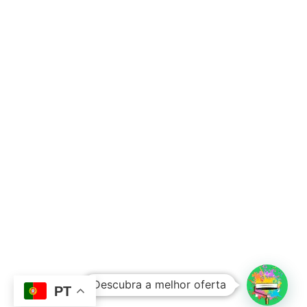
Subtotal:
0,00
€
Descubra a melhor oferta
Ver Carrinho
Finalizar Compras
PT