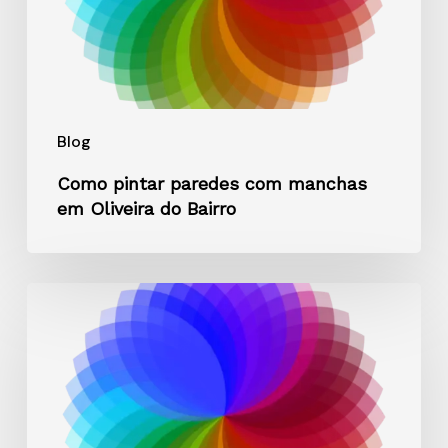
Oliveira
do
Bairro
Blog
Como pintar paredes com manchas
em Oliveira do Bairro
Tinta
adequada
para
fachadas
expostas
ao
vento