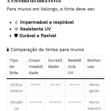
3. Escolha da tinta certa
Para muros em Valongo, a tinta deve ser:
💧
Impermeável e respirável
🌞
Resistente UV
🛡️
Durável e flexível
🧪 Comparação de tintas para muros
Tipo
Imper
Durabil
Resistê
Melhor
de
meabili
idade
ncia
uso
tinta
dade
UV
Acrílica
⭐⭐⭐⭐
⭐⭐⭐⭐
⭐⭐⭐⭐
Muros
exterior
gerais
Siloxâni
⭐⭐⭐⭐⭐
⭐⭐⭐⭐⭐
⭐⭐⭐⭐⭐
Muros
ca
exposto