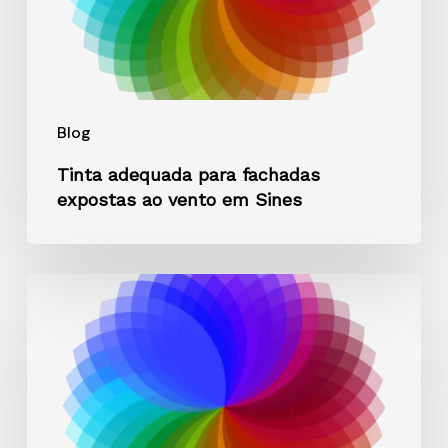
em
Sines
Blog
Tinta adequada para fachadas
expostas ao vento em Sines
Como
pintar
casas
minimalistas
na
Trofa