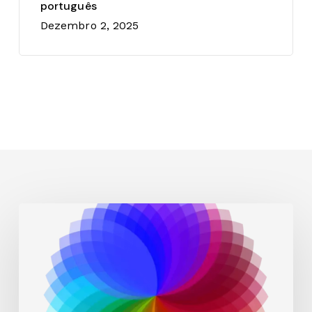
português
Dezembro 2, 2025
Como
pintar
paredes
com
manchas
em