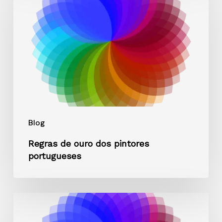
ouro
dos
pintores
portugueses
Blog
Regras de ouro dos pintores
portugueses
Como
criar