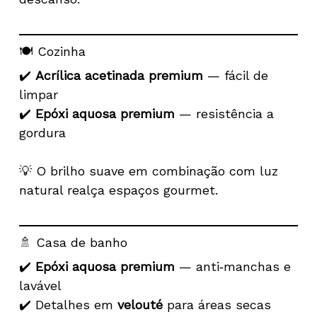
🍽️ Cozinha
✔️
Acrílica acetinada premium
— fácil de
limpar
✔️
Epóxi aquosa premium
— resistência a
gordura
💡 O brilho suave em combinação com luz
natural realça espaços gourmet.
🚿 Casa de banho
✔️
Epóxi aquosa premium
— anti‑manchas e
lavável
✔️ Detalhes em
velouté
para áreas secas