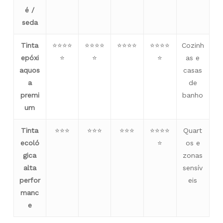
é /
seda
Tinta
⭐⭐⭐⭐
⭐⭐⭐⭐
⭐⭐⭐⭐
⭐⭐⭐⭐
Cozinh
epóxi
⭐
⭐
⭐
as e
aquos
casas
a
de
premi
banho
um
Tinta
⭐⭐⭐
⭐⭐⭐
⭐⭐⭐
⭐⭐⭐⭐
Quart
ecoló
⭐
os e
gica
zonas
alta
sensív
perfor
eis
manc
e