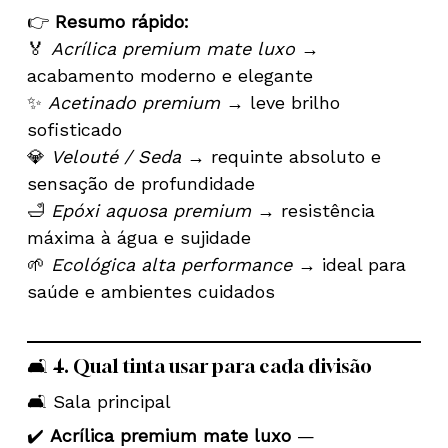
👉
Resumo rápido:
🏅
Acrílica premium mate luxo
→
acabamento moderno e elegante
✨
Acetinado premium
→ leve brilho
sofisticado
💎
Velouté / Seda
→ requinte absoluto e
sensação de profundidade
🛁
Epóxi aquosa premium
→ resistência
máxima à água e sujidade
🌱
Ecológica alta performance
→ ideal para
saúde e ambientes cuidados
🛋️ 4. Qual tinta usar para cada divisão
🛋️ Sala principal
✔️
Acrílica premium mate luxo
—