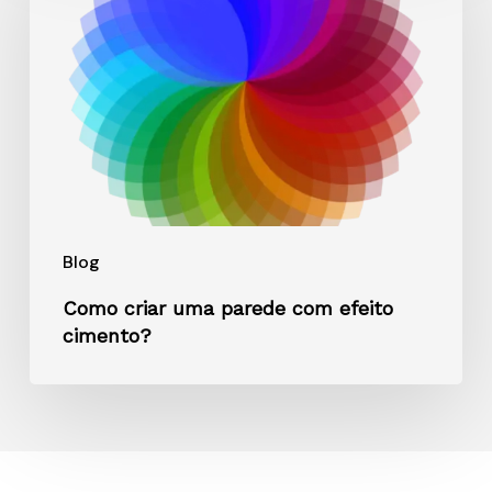
uma
parede
com
efeito
cimento?
Blog
Como criar uma parede com efeito
cimento?