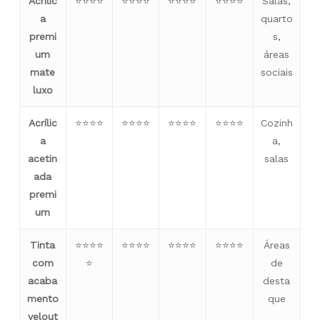
Acrílic
⭐⭐⭐⭐
⭐⭐⭐⭐
⭐⭐⭐⭐
⭐⭐⭐⭐
Salas,
a
quarto
premi
s,
um
áreas
mate
sociais
luxo
Acrílic
⭐⭐⭐⭐
⭐⭐⭐⭐
⭐⭐⭐⭐
⭐⭐⭐⭐
Cozinh
a
a,
acetin
salas
ada
premi
um
Tinta
⭐⭐⭐⭐
⭐⭐⭐⭐
⭐⭐⭐⭐
⭐⭐⭐⭐
Áreas
com
⭐
de
acaba
desta
mento
que
velout