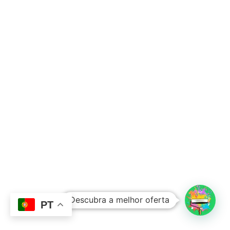
Subtotal:
0,00
€
Descubra a melhor oferta
Ver Carrinho
Finalizar Compras
PT