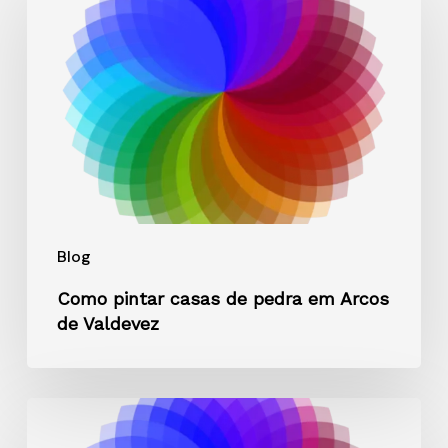
casas
de
pedra
em
Arcos
de
Valdevez
Blog
Como pintar casas de pedra em Arcos
de Valdevez
Regras
de