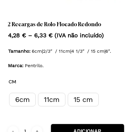
Nome
*
2 Recargas de Rolo Flocado Redondo
Price
4,28
€
–
6,33
€
(IVA não incluído)
Email
*
range:
Tamanho:
6cm|2/3″ / 11cm|4 1/3″ / 15 cm|6″.
4,28 €
through
Guardar o meu nome, email e
Marca:
Pentrilo.
6,33 €
site neste navegador para a
próxima vez que eu comentar.
CM
6cm
11cm
15 cm
ADICIONAR