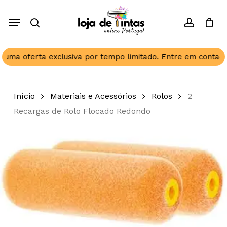
Skip
Menu
to
search
account
Close
Cart
Seja o primeiro a avaliar
Cart
main
“2 Recargas de Rolo
content
Flocado Redondo”
ma oferta exclusiva por tempo limitado. Entre em contacto 
O seu endereço de email não será
publicado.
Campos obrigatórios
Início
Materiais e Acessórios
Rolos
2
marcados com
*
Recargas de Rolo Flocado Redondo
A sua classificação
*
A sua avaliação sobre o produto
*