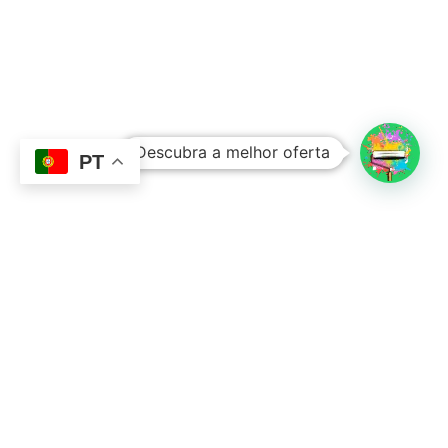
Subtotal:
0,00
€
Descubra a melhor oferta
Ver Carrinho
Finalizar Compras
PT
Contacto
Sobre Nós
351 924 045 882
info@lojadetintasonline.pt
Rua de Monsanto 492, 4250-470, PORTO,
Portugal