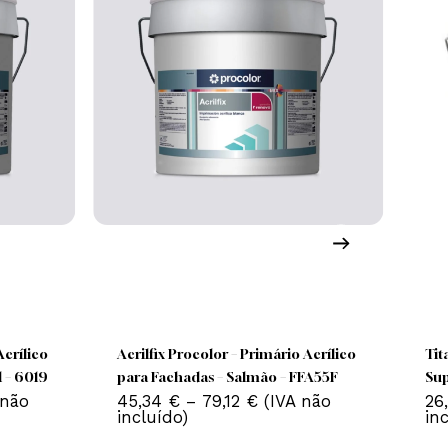
Nenhum produto no carrinho.
Go To Shop