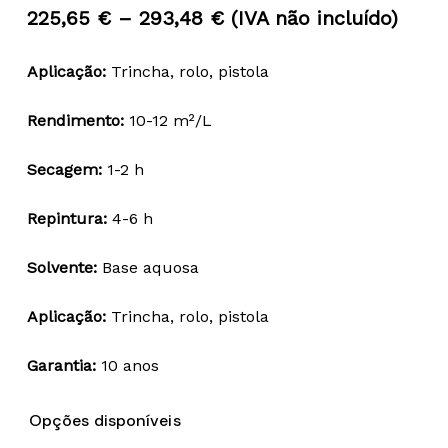
Price
225,65
€
–
293,48
€
(IVA não incluído)
range:
Aplicação:
Trincha, rolo, pistola
225,65 €
through
Rendimento:
10-12 m²/L
293,48 €
Secagem:
1-2 h
Repintura:
4-6 h
Solvente:
Base aquosa
Aplicação:
Trincha, rolo, pistola
Garantia:
10 anos
Opções disponíveis