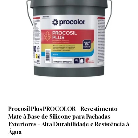
Nome
*
Email
*
Guardar o meu nome, email e
site neste navegador para a
Procosil Plus PROCOLOR – Revestimento
próxima vez que eu comentar.
Mate à Base de Silicone para Fachadas
Exteriores – Alta Durabilidade e Resistência à
Água