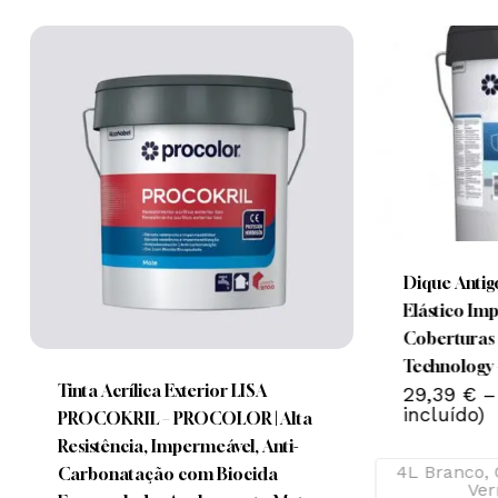
This
product
has
Nenhum produto no carrinho.
multiple
Dique Antig
This
variants.
Elástico Im
Go To Shop
product
The
Coberturas 
has
options
Technology 
multiple
Tinta Acrílica Exterior LISA
may
29,39
€
–
incluído)
variants.
PROCOKRIL – PROCOLOR | Alta
be
The
Resistência, Impermeável, Anti-
chosen
4L Branco, 
options
Carbonatação com Biocida
on
Ver