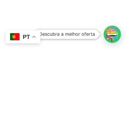
Subtotal:
0,00
€
Descubra a melhor oferta
Ver Carrinho
Finalizar Compras
PT
Contacto
Sobre Nós
351 924 045 882
info@lojadetintasonline.pt
Rua de Monsanto 492, 4250-470, PORTO,
Portugal