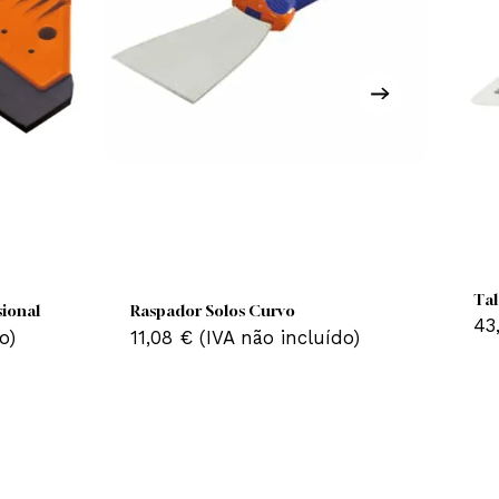
Nenhum produto no carrinho.
Go To Shop
ha Profissional
Raspador Solos Curvo
 incluído)
11,08
€
(IVA não incluído)