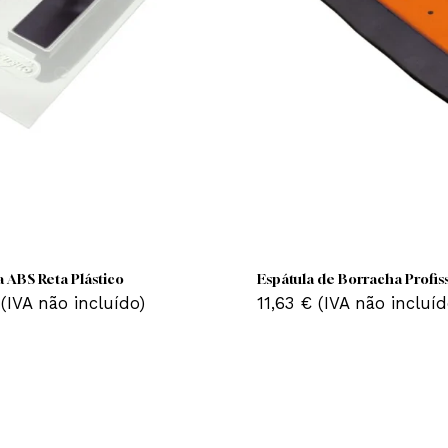
locha ABS Reta Plástico
Espátula de Borrac
15
€
(IVA não incluído)
11,63
€
(IVA não