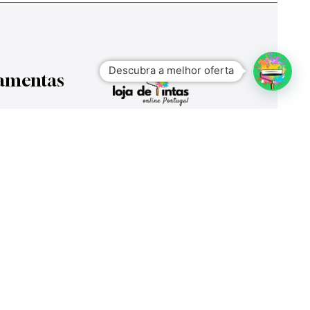
ubtotal:
Ver Carrinho
Finalizar Compras
Descubra a melhor oferta
Ferramentas
Escadas e Andaimes
Frete Grátis
Ferramentas Elétricas