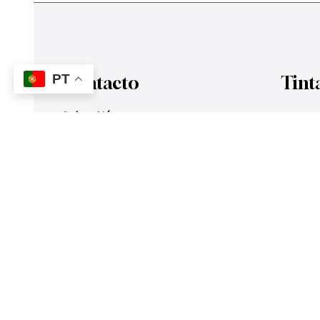
PT
Contacto
T
Sobre Nós
Tintas
351 924 045 882
Tintas d
info@lojadetintasonline.pt