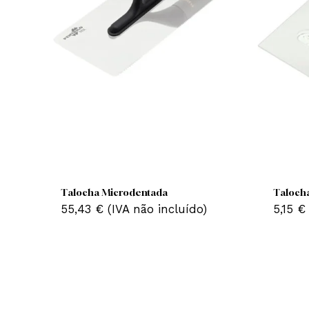
Talocha Microdentada
Ta
55,43
€
(IVA não incluído)
5,