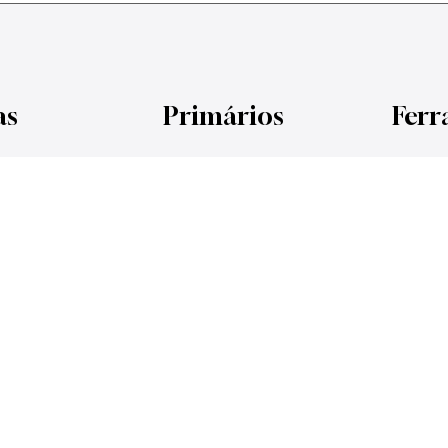
S
intas
Primários
 Plásticas
Primario Aquoso
Madeira / Gesso
e Interiores
Primário Aquoso