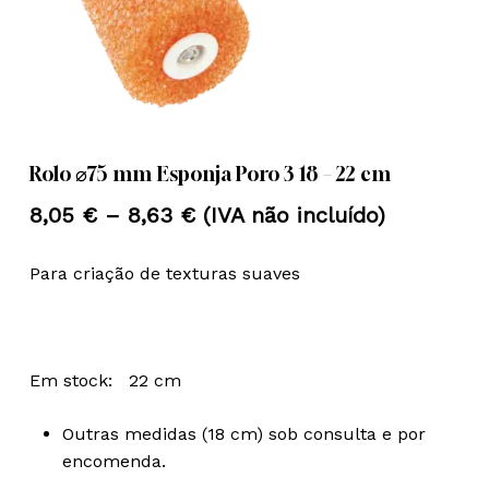
Nome
*
Email
*
Rolo ⌀75 mm Esponja Poro 3 18 – 22 cm
Price
8,05
€
–
8,63
€
(IVA não incluído)
Guardar o meu nome, email e
range:
site neste navegador para a
Para criação de texturas suaves
8,05 €
próxima vez que eu comentar.
through
8,63 €
Em stock: 22 cm
Outras medidas (18 cm) sob consulta e por
encomenda.