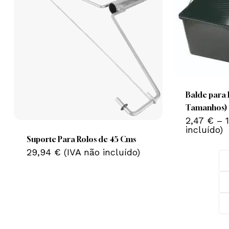
This
product
has
multiple
Balde para R
variants.
Tamanhos)
The
2,47
€
–
incluído)
options
Suporte Para Rolos de 45 Cms
may
29,94
€
(IVA não incluído)
be
chosen
on
the
product
page