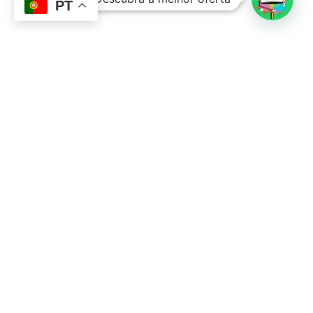
PT
Contacto
Sobre Nós
351 924 045 882
info@lojadetintasonline.pt
Rua de Monsanto 492, 4250-470, PORTO,
Portugal
Links Úteis
Resolução Alternativa de Litígios
Política de Privacidade