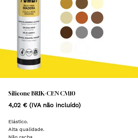
Nome
*
Email
*
Guardar o meu nome, email e
site neste navegador para a
próxima vez que eu comentar.
Silicone BRIK-CEN CM10
4,02
€
(IVA não incluído)
Elástico.
Alta qualidade.
Não racha.