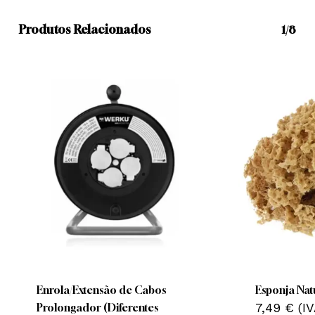
Produtos Relacionados
1/8
This
product
has
multiple
Enrola/Extensão de Cabos
Esponja Nat
variants.
7,49
€
(I
Prolongador (Diferentes