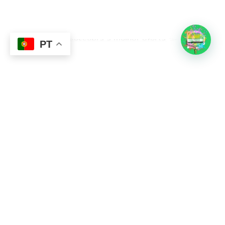
Subtotal:
0,00
€
Descubra a melhor oferta
Ver Carrinho
Finalizar Compras
PT
Contacto
Sobre Nós
351 924 045 882
info@lojadetintasonline.pt
Rua de Monsanto 492, 4250-470, PORTO,
Portugal
Links Úteis