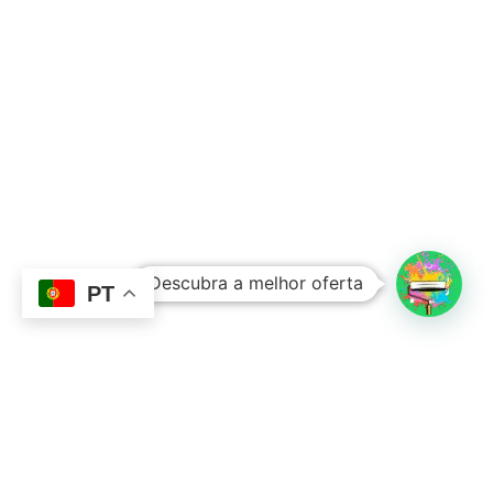
Subtotal:
0,00
€
Descubra a melhor oferta
Ver Carrinho
Finalizar Compras
PT
Contacto
Sobre Nós