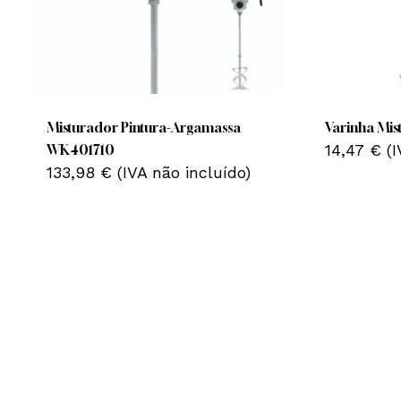
Misturador Pintura-Argamassa
Varinha Mi
14,47
€
(
WK401710
133,98
€
(IVA não incluído)
Nenhum produto no carrinho.
Go To Shop