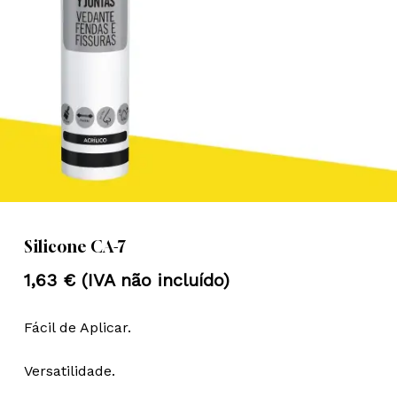
Nome
*
Email
*
Guardar o meu nome, email e
site neste navegador para a
próxima vez que eu comentar.
Silicone CA-7
1,63
€
(IVA não incluído)
Fácil de Aplicar.
Versatilidade.