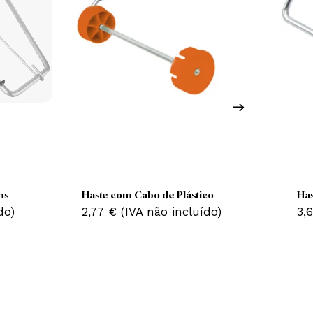
Nenhum produto no carrinho.
Go To Shop
s de 45 Cms
Haste com Cabo de Plástico
o incluído)
2,77
€
(IVA não incluído)