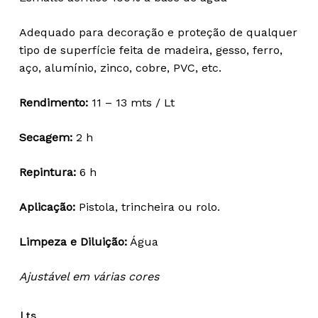
18,73 €
through
Adequado para decoração e proteção de qualquer
70,54 €
tipo de superfície feita de madeira, gesso, ferro,
aço, alumínio, zinco, cobre, PVC, etc.
Rendimento:
11 – 13 mts / Lt
Secagem:
2 h
Repintura:
6 h
Aplicação:
Pistola, trincheira ou rolo.
Limpeza e Diluição:
Água
Ajustável em várias cores
Lts