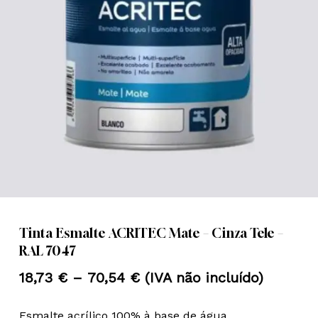
Nome
*
Email
*
Guardar o meu nome, email e
site neste navegador para a
próxima vez que eu comentar.
Tinta Esmalte ACRITEC Mate – Cinza Tele –
RAL 7047
Price
18,73
€
–
70,54
€
(IVA não incluído)
range:
Esmalte acrílico 100% à base de água