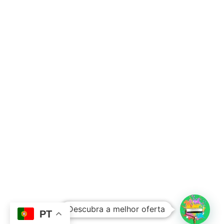
Subtotal:
0,00
€
Descubra a melhor oferta
Ver Carrinho
Finalizar Compras
PT