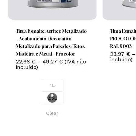
This
This
product
product
has
has
multiple
multiple
Tinta Esmalte Acritec Metalizado
Tinta Esmalt
variants.
variants.
– Acabamento Decorativo
PROCOLOR –
The
The
Metalizado para Paredes, Tetos,
RAL 9003
options
options
23,97
€
–
Madeira e Metal – Procolor
incluído)
Price
may
22,68
€
–
49,27
€
(IVA não
may
range:
incluído)
be
be
22,68 €
chosen
chosen
through
49,27 €
on
on
1L
the
the
2,5L
product
product
page
page
Clear