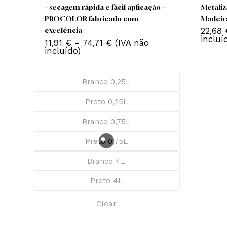
This
product
has
Tinta esmalte mate kilate para
Ti
multiple
interiores em madeira, metal e PVC
Ac
variants.
– secagem rápida e fácil aplicação –
Me
The
PROCOLOR fabricado com
Ma
options
22
excelência
may
in
Price
11,91
€
–
74,71
€
(IVA não
be
range:
incluído)
11,91 €
chosen
through
on
74,71 €
Branco 0,25L
the
product
Preto 0,25L
page
Branco 0,75L