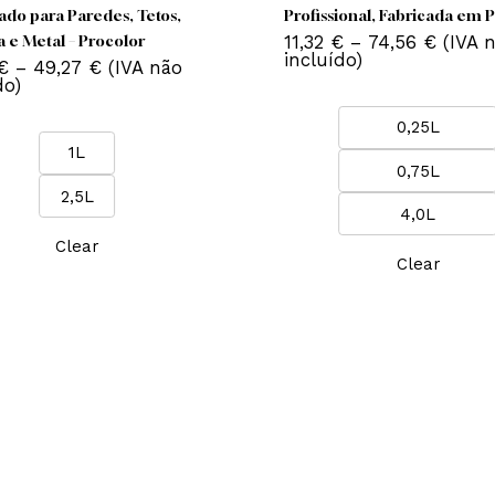
This
T
product
p
has
nta Esmalte Acritec Metalizado –
Tinta Esmalte Acríl
multiple
m
abamento Decorativo
Branco Procolor –
variants.
v
talizado para Paredes, Tetos,
Profissional, Fabr
The
11,32
€
–
74,56
deira e Metal – Procolor
options
o
incluído)
Price
,68
€
–
49,27
€
(IVA não
may
range:
cluído)
22,68 €
be
through
0,2
chosen
49,27 €
1L
on
0,7
the
t
2,5L
product
p
4,
page
Clear
Cle