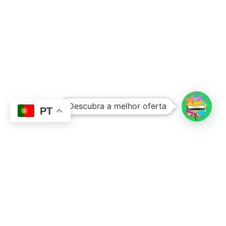
Subtotal:
0,00
€
Descubra a melhor oferta
Ver Carrinho
Finalizar Compras
PT
Contacto
Sobre Nós
351 924 045 882