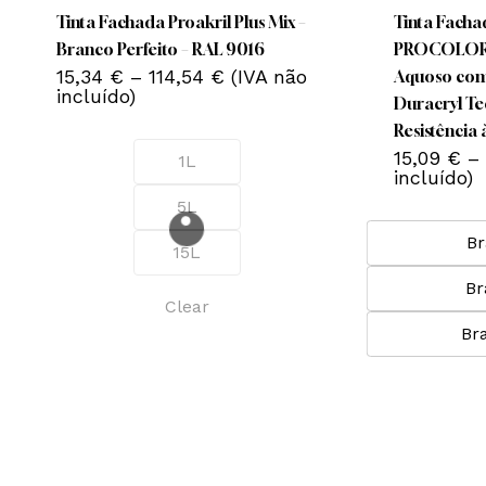
multiple
multiple
Tinta Fachada Proakril Plus Mix –
Tinta Fachad
variants.
variants.
Branco Perfeito – RAL 9016
PROCOLOR –
Price
The
15,34
€
–
114,54
€
(IVA não
The
Aquoso com
range:
incluído)
options
options
Duracryl Te
15,34 €
may
may
Resistência
through
114,54 €
be
be
15,09
€
–
1L
incluído)
chosen
chosen
5L
on
on
the
the
Br
15L
product
product
Br
page
page
Clear
Br