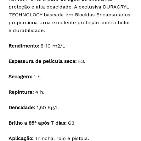
15,51 €
proteção e alta opacidade. A exclusiva DURACRYL
through
TECHNOLOGY baseada em Biocidas Encapsulados
116,00 €
proporciona uma excelente proteção contra bolor
e durabilidade.
Rendimento:
8-10 m2/l.
Espessura de película seca:
E3.
Secagem:
1 h.
Repintura:
4 h.
Densidade:
1,50 Kg/l.
Brilho a 85° após 7 dias:
G3.
Aplicação:
Trincha, rolo e pistola.