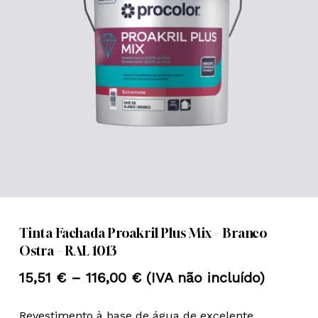
Nome
*
Email
*
Guardar o meu nome, email e
site neste navegador para a
próxima vez que eu comentar.
Tinta Fachada Proakril Plus Mix – Branco
Ostra – RAL 1013
Price
15,51
€
–
116,00
€
(IVA não incluído)
range:
Revestimento à base de água de excelente