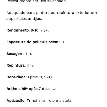
Revestimento acrílico siliconado
44,47 €
through
Adequado para pintura ou repintura exterior em
93,04 €
superficies antigas.
Rendimento:
8-10 m2/l.
Espessura de película seca:
E3.
Secagem:
1 h.
Repintura:
4 h.
Densidade:
aprox. 1,7 kg/l.
Brilho a 85° após 7 dias:
G3.
Aplicação:
Trincheira, rolo e pistola.