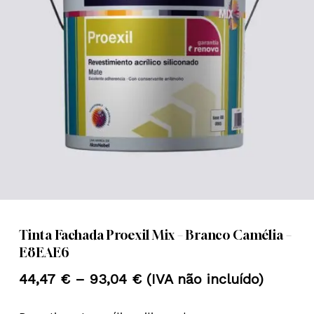
Nome
*
Email
*
Guardar o meu nome, email e
site neste navegador para a
próxima vez que eu comentar.
Tinta Fachada Proexil Mix – Branco Camélia –
E8EAE6
Price
44,47
€
–
93,04
€
(IVA não incluído)
range: