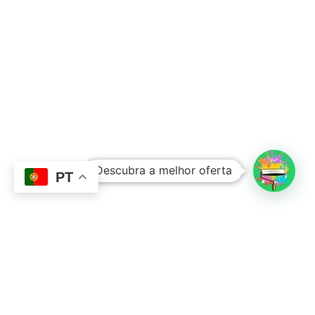
Subtotal:
0,00
€
Descubra a melhor oferta
Ver Carrinho
Finalizar Compras
PT
Contacto
Sobre Nós