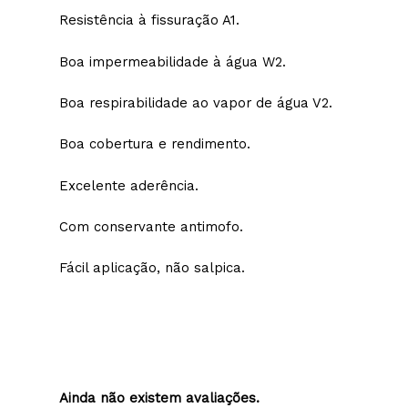
À base de resinas siloxânicas e acrílicas.
Excelente resistência às intempéries.
Resistência à fissuração A1.
Boa impermeabilidade à água W2.
Boa respirabilidade ao vapor de água V2.
Boa cobertura e rendimento.
Excelente aderência.
Com conservante antimofo.
Fácil aplicação, não salpica.