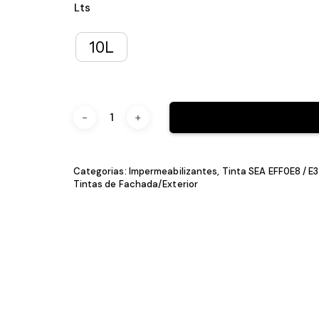
Garantia até 10 Anos (sob prescrição t
Lts
10L
Categorias:
Impermeabilizantes
,
Tinta SEA E
Tintas de Fachada/Exterior