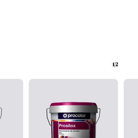
Nenhum produto no carrinho.
Go To Shop