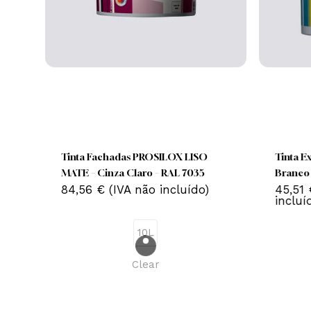
This
product
has
Tinta Fachadas PROSILOX LISO
Ti
multiple
MATE – Cinza Claro – RAL 7035
Br