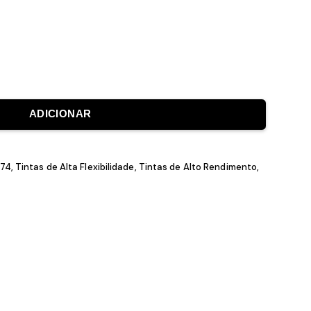
écnica / comercial)
ADICIONAR
FF0E8 / E374
,
Tintas de Alta Flexibilidade
,
Tintas de Alto Rendime