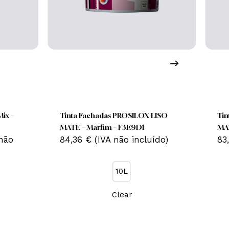
his
This
roduct
product
has
has
ril Plus Mix –
Tinta Fachadas PROSILOX LISO
ultiple
multiple
MATE – Marfim – F3E9D1