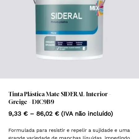
Nome
*
Email
*
Guardar o meu nome, email e
site neste navegador para a
próxima vez que eu comentar.
Tinta Plástica Mate SIDERAL Interior –
Greige – D1C9B9
Price
9,33
€
–
86,02
€
(IVA não incluído)
range:
Formulada para resistir e repelir a sujidade e uma
9,33 €
grande variedade de manchas líquidas, impedindo