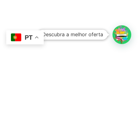
Subtotal:
0,00
€
Descubra a melhor oferta
Ver Carrinho
Finalizar Compras
PT
Contacto
Sobre Nós
351 924 045 882
info@lojadetintasonline.pt
Rua de Monsanto 492, 4250-470, PORTO,
Portugal