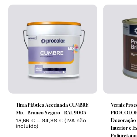
Nenhum produto no carrinho.
This
This
Go To Shop
product
product
has
has
multiple
multiple
Tinta Plástica Acetinada CUMBRE
Verniz Proc
variants.
variants.
Mix – Branco Seguro – RAL 9003
PROCOLOR –
Price
The
18,66
€
–
94,98
€
(IVA não
The
Decoração 
range:
incluído)
options
options
Interior e E
18,66 €
may
may
Poliuretano 
through