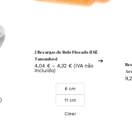
This
Nenhum produto no carrinho.
product
has
2 Recargas de Rolo Flocado (Dif.
Go To Shop
multiple
Tamanhos)
variants.
Price
4,04
€
–
4,32
€
(IVA não
The
range:
incluído)
4,04 €
options
through
may
4,32 €
6 cm
be