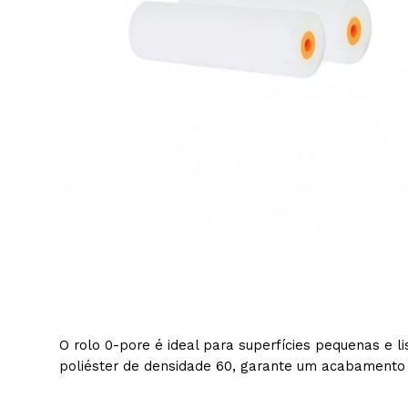
Trin
Tintas
Equipa
Primár
Tint
Isolam
Sist
Tint
Prim
Pist
Tint
Prim
Mate
Tint
Multi
Tint
Tint
O rolo 0-pore é ideal para superfícies pequenas