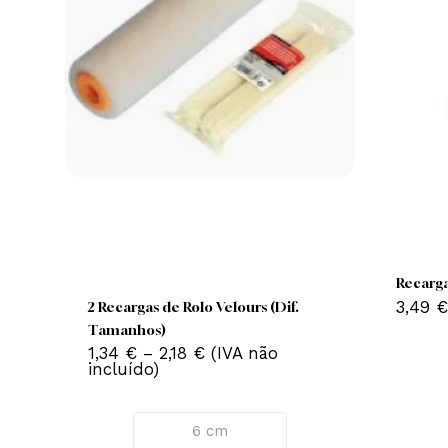
This
product
Re
has
3,
2 Recargas de Rolo Velours (Dif.
multiple