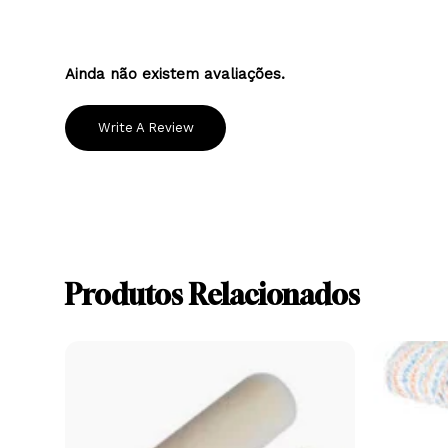
poliéster de densidade 60, garante um acabame
Ainda não existem avaliações.
Write A Review
Produtos Relacionados