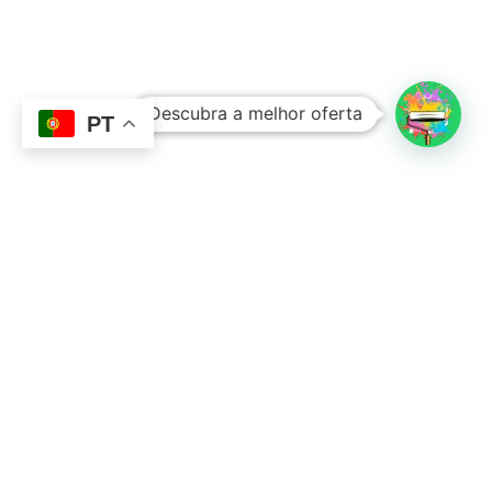
Subtotal:
0,00
€
Descubra a melhor oferta
Ver Carrinho
Finalizar Compras
PT
Contacto
Sobre Nós
351 924 045 882
info@lojadetintasonline.pt
Rua de Monsanto 492, 4250-470, PORTO,
Portugal
Links Úteis