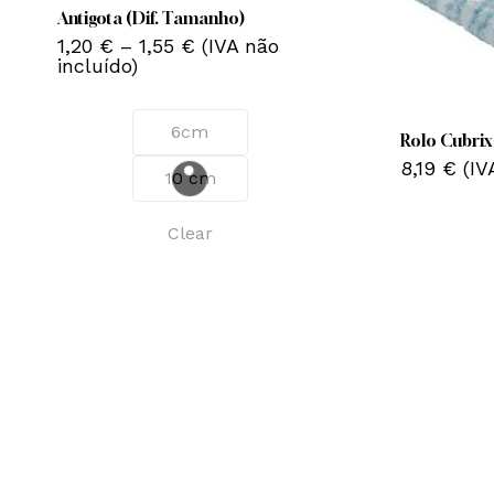
variants.
Antigota (Dif. Tamanho)
Price
The
1,20
€
–
1,55
€
(IVA não
range:
incluído)
options
1,20 €
may
through
1,55 €
be
6cm
Rolo Cubrix
chosen
8,19
€
(IV
10 cm
on
the
Clear
product
page