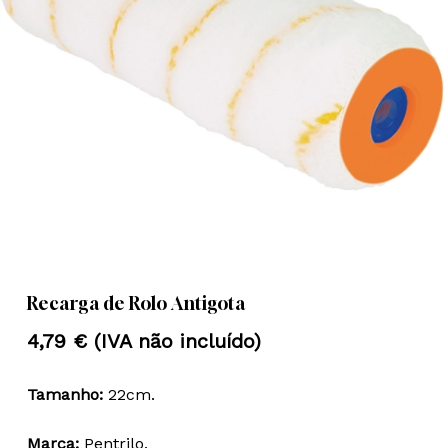
Nome
*
Email
*
Guardar o meu nome, email e
site neste navegador para a
próxima vez que eu comentar.
Recarga de Rolo Antigota
4,79
€
(IVA não incluído)
Tamanho:
22cm.
Marca:
Pentrilo.