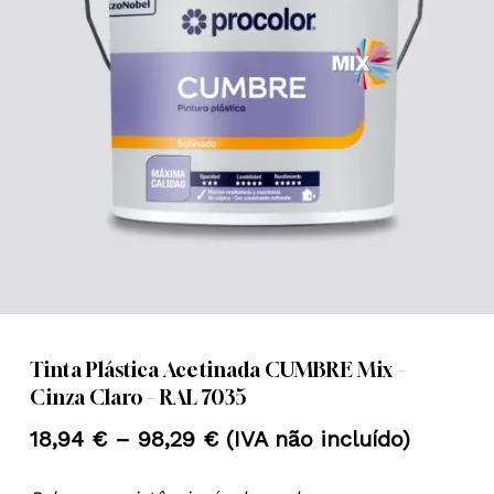
Nome
*
Email
*
Guardar o meu nome, email e
site neste navegador para a
próxima vez que eu comentar.
Tinta Plástica Acetinada CUMBRE Mix –
Cinza Claro – RAL 7035
Price
18,94
€
–
98,29
€
(IVA não incluído)
range: