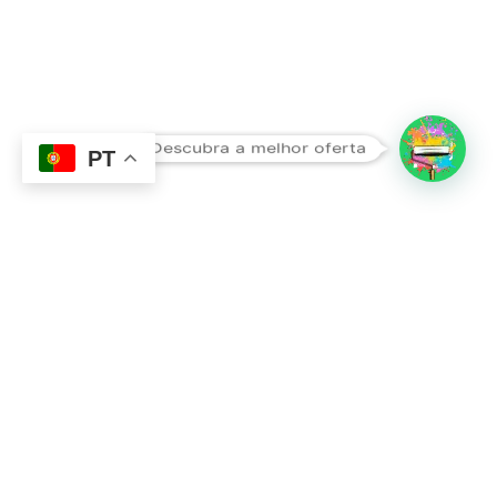
Subtotal:
0,00
€
Descubra a melhor oferta
Ver Carrinho
Finalizar Compras
PT
Contacto
Sobre Nós
351 924 045 882
info@lojadetintasonline.pt
Rua de Monsanto 492, 4250-470, PORTO,
Portugal