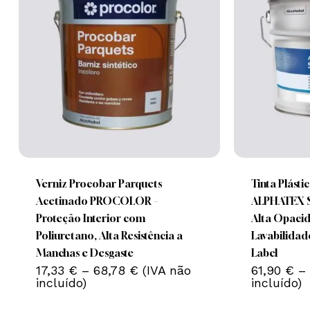
This
This
product
product
has
has
Nenhum produto no carrinho.
multiple
multiple
Verniz Procobar Parquets
Tinta Plásti
variants.
variants.
Acetinado PROCOLOR –
ALPHATEX SF
Go To Shop
The
The
Proteção Interior com
Alta Opacid
options
options
Poliuretano, Alta Resistência a
Lavabilidad
may
may
Manchas e Desgaste
Label
Price
be
17,33
€
–
68,78
€
(IVA não
be
61,90
€
–
range:
incluído)
incluído)
chosen
chosen
17,33 €
on
on
through