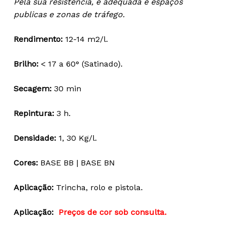
Pela sua resistência, é adequada e espaços
18,94 €
publicas e zonas de tráfego.
through
98,29 €
Rendimento:
12-14 m2/l.
Brilho:
< 17 a 60° (Satinado).
Secagem:
30 min
Repintura:
3 h.
Densidade:
1, 30 Kg/l.
Cores:
BASE BB | BASE BN
Aplicação:
Trincha, rolo e pistola.
Aplicação:
Preços de cor sob consulta.