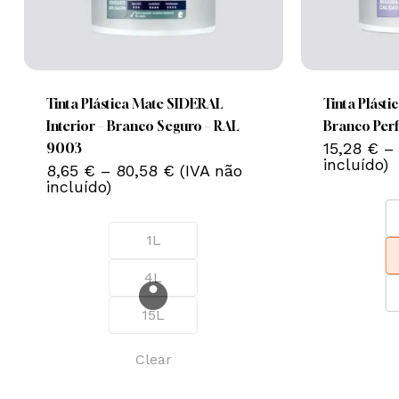
This
This
product
product
has
has
Nenhum produto no carrinho.
multiple
multiple
Tinta Plástica Mate SIDERAL
Tinta Plást
variants.
variants.
Interior – Branco Seguro – RAL
Branco Perf
The
The
15,28
€
–
Go To Shop
9003
incluído)
Price
options
8,65
€
–
80,58
€
(IVA não
options
range:
incluído)
may
may
8,65 €
be
be
through
80,58 €
chosen
chosen
1L
on
on
4L
the
the
product
product
15L
page
page
Clear