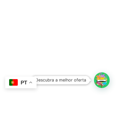
Subtotal:
0,00
€
Descubra a melhor oferta
Ver Carrinho
Finalizar Compras
PT
Contacto