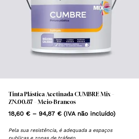
Nome
*
Email
*
Guardar o meu nome, email e
site neste navegador para a
próxima vez que eu comentar.
Tinta Plástica Acetinada CUMBRE Mix –
ZN.00.87 – Meio-Brancos
Price
18,60
€
–
94,87
€
(IVA não incluído)
range:
Pela sua resistência, é adequada a espaços
18,60 €
publicas e zonas de tráfego.