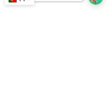
Contacto
Sobre Nós
351 924 045 882
info@lojadetintasonline.pt
Rua de Monsanto 492, 4250-470, PORTO,
Portugal
Links Úteis
Resolução Alternativa de Litígios
Política de Privacidade