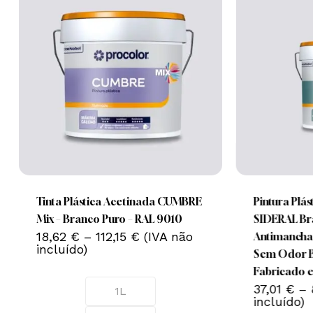
Nenhum produto no carrinho.
This
This
Go To Shop
product
product
has
has
multiple
multiple
Tinta Plástica Acetinada CUMBRE
Pintura Plás
variants.
variants.
Mix – Branco Puro – RAL 9010
SIDERAL Bra
Price
The
18,62
€
–
112,15
€
(IVA não
The
Antimanchas
range:
incluído)
options
options
Sem Odor B
18,62 €
may
may
Fabricado e
through
112,15 €
be
be
37,01
€
–
1L
incluído)
chosen
chosen