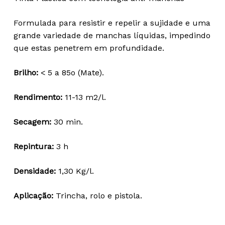
20,34 €
through
Formulada para resistir e repelir a sujidade e uma
109,36 €
grande variedade de manchas líquidas, impedindo
que estas penetrem em profundidade.
Brilho:
< 5 a 85o (Mate).
Rendimento:
11-13 m2/l.
Secagem:
30 min.
Repintura:
3 h
Densidade:
1,30 Kg/l.
Aplicação:
Trincha, rolo e pistola.