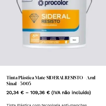
Nome
*
Email
*
Guardar o meu nome, email e
site neste navegador para a
próxima vez que eu comentar.
Tinta Plástica Mate SIDERAL RESISTO – Azul
Sinal – 5005
Price
20,34
€
–
109,36
€
(IVA não incluído)
range:
Tinta Plástica com tecnologia anti-manchas