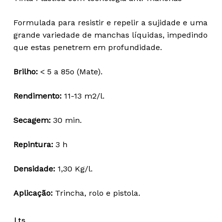
14,79 €
through
Formulada para resistir e repelir a sujidade e uma
76,97 €
grande variedade de manchas líquidas, impedindo
que estas penetrem em profundidade.
Brilho:
< 5 a 85o (Mate).
Rendimento:
11-13 m2/l.
Secagem:
30 min.
Repintura:
3 h
Densidade:
1,30 Kg/l.
Aplicação:
Trincha, rolo e pistola.
Lts