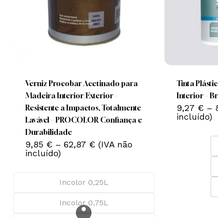
This
This
product
product
has
has
multiple
multiple
Verniz Procobar Acetinado para
Tinta Plást
variants.
variants.
Madeira Interior/Exterior –
Interior – 
Nenhum produto no carrinho.
The
The
9,27
€
–
Resistente a Impactos, Totalmente
incluído)
options
options
Lavável – PROCOLOR Confiança e
Go To Shop
may
may
Durabilidade
Price
be
9,85
€
–
62,87
€
(IVA não
be
range:
incluído)
chosen
chosen
9,85 €
on
on
through
62,87 €
the
the
Incolor 0,25L
product
product
Incolor 0,75L
page
page