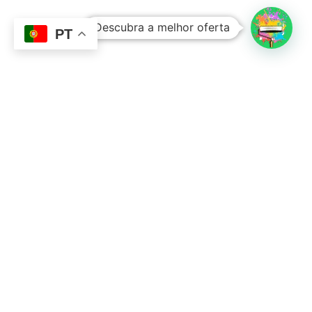
Descubra a melhor oferta
Ver Carrinho
Finalizar Compras
PT
Contacto
Sobre Nós
351 924 045 882
info@lojadetintasonline.pt
Rua de Monsanto 492, 4250-470, PORTO,
Portugal
Links Úteis
Resolução Alternativa de Litígios