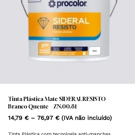
Nome
*
Email
*
Guardar o meu nome, email e
site neste navegador para a
próxima vez que eu comentar.
Tinta Plástica Mate SIDERAL RESISTO –
Branco Quente – ZN.00.81
Price
14,79
€
–
76,97
€
(IVA não incluído)
range:
Tinta Plástica com tecnologia anti-manchas