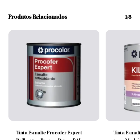
Produtos Relacionados
1/8
This
This
product
product
has
has
multiple
multiple
Tinta Esmalte Procofer Expert
Tinta Esmal