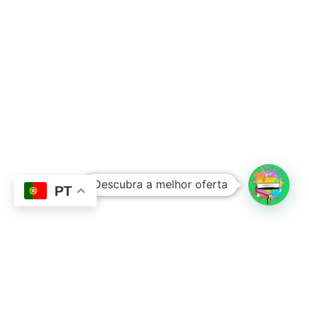
Subtotal:
0,00
€
Descubra a melhor oferta
Ver Carrinho
Finalizar Compras
PT
Contacto