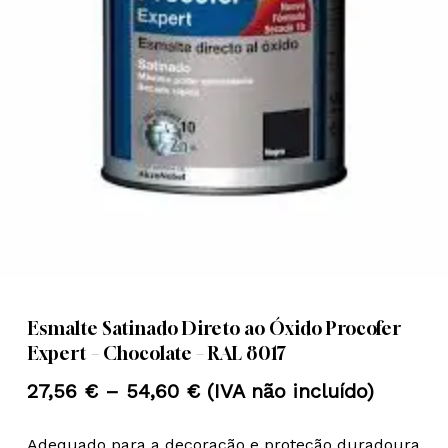
Nome
*
Email
*
Guardar o meu nome, email e
site neste navegador para a
próxima vez que eu comentar.
Esmalte Satinado Direto ao Óxido Procofer
Expert – Chocolate – RAL 8017
Price
27,56
€
–
54,60
€
(IVA não incluído)
range:
Adequado para a decoração e proteção duradoura