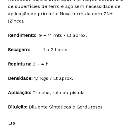
27,56 €
de superfícies de ferro e aço sem necessidade de
through
aplicação de primário. Nova fórmula com ZN+
54,60 €
(Zinco).
Rendimento:
9 – 11 mts / Lt aprox.
Secagem:
1 a 2 horas
Repintura:
3 – 4 h
Densidade:
1,1 Kgs / Lt aprox.
Aplicação:
Trincha, rolo ou pistola
Diluição:
Diluente Sintéticos e Gordurosos
Lts