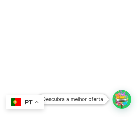
Subtotal:
0,00
€
Descubra a melhor oferta
Ver Carrinho
Finalizar Compras
PT