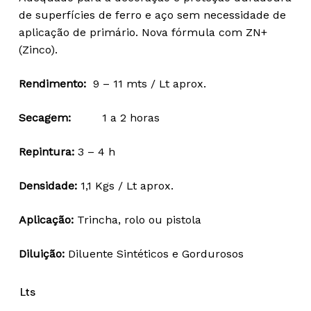
26,13 €
de superfícies de ferro e aço sem necessidade de
through
aplicação de primário. Nova fórmula com ZN+
50,25 €
(Zinco).
Rendimento:
9 – 11 mts / Lt aprox.
Secagem:
1 a 2 horas
Repintura:
3 – 4 h
Densidade:
1,1 Kgs / Lt aprox.
Aplicação:
Trincha, rolo ou pistola
Diluição:
Diluente Sintéticos e Gordurosos
Lts