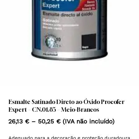
Nome
*
Email
*
Guardar o meu nome, email e
site neste navegador para a
próxima vez que eu comentar.
Esmalte Satinado Direto ao Óxido Procofer
Expert – CN.01.85 – Meio-Brancos
Price
26,13
€
–
50,25
€
(IVA não incluído)
range:
Adequado para a decoração e proteção duradoura