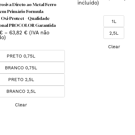
This
T
product
p
has
nta Esmalte Procofer Expert
Tinta Esmalte Proc
multiple
m
ilhante Branco / Preto
Brilhante – Branco
variants.
v
25,89
€
–
49,6
OCOLOR Alta Proteção
The
incluído)
ticorrosiva Direto ao Metal Ferro
options
o
Aço Sem Primário Formula
may
uble Oxi-Protect – Qualidade
1
be
ofissional PROCOLOR Garantida
chosen
Price
,43
€
–
63,82
€
(IVA não
2,
on
range:
cluído)
26,43 €
the
t
through
Cle
product
p
63,82 €
PRETO 0,75L
page
BRANCO 0,75L