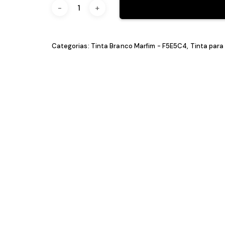
Categorias:
Tinta Branco Marfim - F5E5C4
,
T