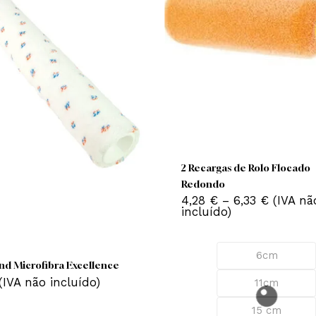
T
p
2 Recargas de Rolo
m
Redondo
v
4,28
€
–
6,33
€
incluído)
o