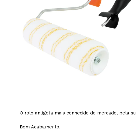
Trin
Tintas
Equipa
Primár
Tint
Isolam
Sist
Tint
Prim
Pist
Tint
Prim
Mate
Tint
Multi
Tint
Tint
O rolo antigota mais conhecido do mercado, pela