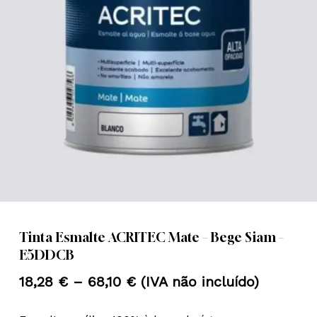
Nome
*
Email
*
Guardar o meu nome, email e
site neste navegador para a
próxima vez que eu comentar.
Tinta Esmalte ACRITEC Mate – Bege Siam –
E5DDCB
Price
18,28
€
–
68,10
€
(IVA não incluído)
range: