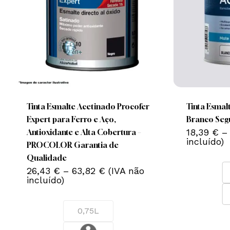
This
This
product
product
has
has
multiple
multiple
Tinta Esmalte Acetinado Procofer
Tinta Esmal
variants.
variants.
Expert para Ferro e Aço,
Branco Seg
The
The
18,39
€
–
Antioxidante e Alta Cobertura –
incluído)
options
options
PROCOLOR Garantia de
may
may
Qualidade
Price
be
26,43
€
–
63,82
€
(IVA não
be
range:
incluído)
chosen
chosen
26,43 €
on
on
through
63,82 €
the
the
0,75L
product
product