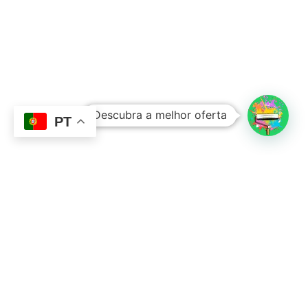
Subtotal:
0,00
€
Descubra a melhor oferta
Ver Carrinho
Finalizar Compras
PT
Contacto
Sobre Nós
351 924 045 882
info@lojadetintasonline.pt
Rua de Monsanto 492, 4250-470, PORTO,