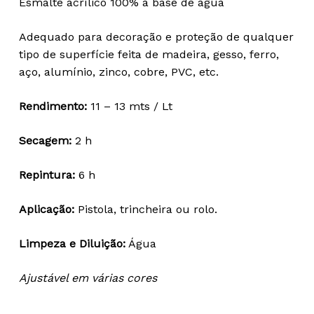
Esmalte acrílico 100% à base de água
18,28 €
through
Adequado para decoração e proteção de qualquer
68,10 €
tipo de superfície feita de madeira, gesso, ferro,
aço, alumínio, zinco, cobre, PVC, etc.
Rendimento:
11 – 13 mts / Lt
Secagem:
2 h
Repintura:
6 h
Aplicação:
Pistola, trincheira ou rolo.
Limpeza e Diluição:
Água
Ajustável em várias cores