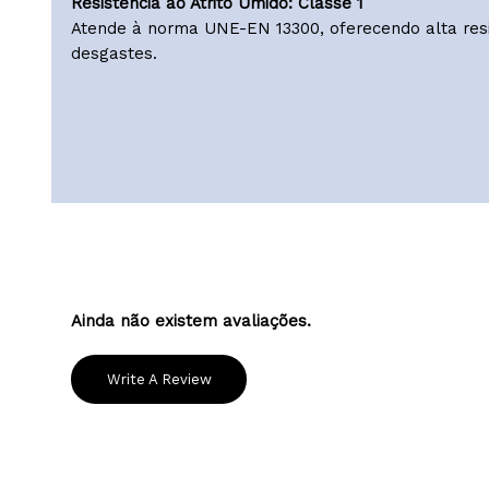
Fórmula desenvolvida para manter a tonalidad
com o tempo.
Certificado de Reação ao Fogo B-s1, d0
Conforme as normas europeias de segurança, g
contra incêndios.
Resistência ao Atrito Úmido: Classe 1
Atende à norma UNE-EN 13300, oferecendo alta 
desgastes.