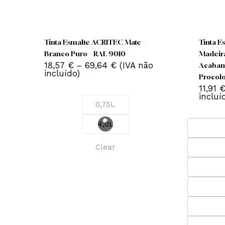
This
product
has
Tinta Esmalte ACRITEC Mate –
Ti
multiple
Branco Puro – RAL 9010
Ma
variants.
Price
18,57
€
–
69,64
€
(IVA não
Ac
The
range:
incluído)
Pr
18,57 €
options
11
through
may
in
69,64 €