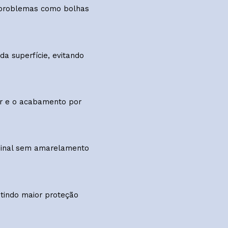
integridade da pintura.
nindo problemas como bolhas
es da superfície, evitando
o a cor e o acabamento por