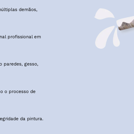
ternos e externos, garantindo durabilidade e proteção em
 de múltiplas demãos,
e final profissional em
luindo paredes, gesso,
zando o processo de