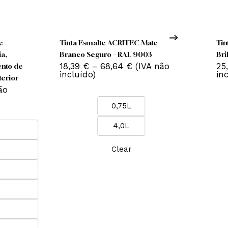
his
This
roduct
product
has
has
e Brilhante
Tinta Esmalte ACRITEC Mate –
ultiple
multiple
esistência,
Branco Seguro – RAL 9003
ariants.
variants.
Price
18,39
€
–
68,64
€
(IVA não
 Acabamento de
The
The
range:
incluído)
erior e Exterior
18,39 €
ptions
options
Price
€
(IVA não
through
may
may
range:
68,64 €