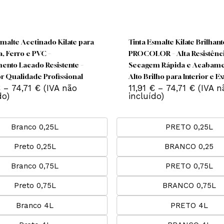
This
T
product
p
has
nta Esmalte Acetinado Kilate para
Tinta Esmalte Kilat
multiple
m
deira, Ferro e PVC –
PROCOLOR – Alta R
variants.
v
abamento Lacado Resistente –
Secagem Rápida e
The
ocolor Qualidade Profissional
Alto Brilho para Int
options
o
Price
,91
€
–
74,71
€
(IVA não
11,91
€
–
74,71
may
range:
cluído)
incluído)