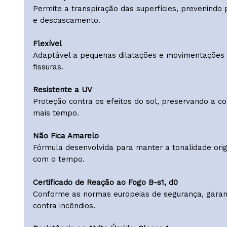
aplicação.
Lavável
Fácil manutenção e limpeza sem comprometer a 
Boa Respirabilidade
Permite a transpiração das superfícies, preve
e descascamento.
Flexível
Adaptável a pequenas dilatações e movimentaçõ
fissuras.
Resistente a UV
Proteção contra os efeitos do sol, preservand
mais tempo.
Não Fica Amarelo