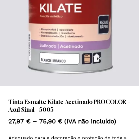
Nome
*
Email
*
Guardar o meu nome, email e
site neste navegador para a
próxima vez que eu comentar.
Tinta Esmalte Kilate Acetinado PROCOLOR –
Azul Sinal – 5005
Price
27,97
€
–
75,90
€
(IVA não incluído)
range:
Adequado para a decoração e proteção de toda a