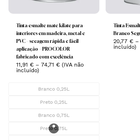
This
This
product
product
has
has
multiple
multiple
Tinta esmalte mate kilate para
Tinta Esmalt
variants.
variants.
interiores em madeira, metal e
Branco Seg
The
The
20,77
€
–
PVC – secagem rápida e fácil
incluído)
options
options
aplicação – PROCOLOR
Nenhum produto no carrinho.
may
may
fabricado com excelência
Price
be
11,91
€
–
74,71
€
(IVA não
be
Go To Shop
range:
incluído)
chosen
chosen
11,91 €
on
on
through
74,71 €
the
the
Branco 0,25L
product
product
Preto 0,25L
page
page
Branco 0,75L
Preto 0,75L