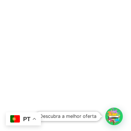
Subtotal:
0,00
€
Descubra a melhor oferta
Ver Carrinho
Finalizar Compras
PT