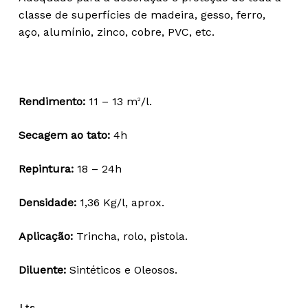
27,97 €
classe de superfícies de madeira, gesso, ferro,
through
aço, alumínio, zinco, cobre, PVC, etc.
75,90 €
Rendimento:
11 – 13 m
/l.
2
Secagem ao tato:
4h
Repintura:
18 – 24h
Densidade:
1,36 Kg/l, aprox.
Aplicação:
Trincha, rolo, pistola.
Diluente:
Sintéticos e Oleosos.
Lts