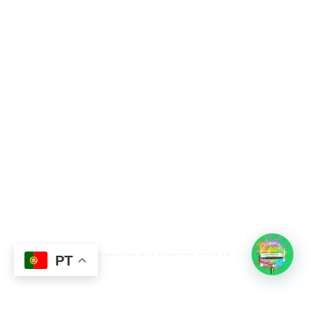
Subtotal:
0,00
€
Descubra a melhor oferta
Ver Carrinho
Finalizar Compras
PT