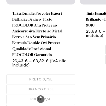
product
product
has
has
multiple
multiple
Tinta Esmalte Procofer Expert
Tinta Esmal
variants.
variants.
Brilhante Branco / Preto
Brilhante –
The
The
PROCOLOR Alta Proteção
9010
options
options
25,89
€
–
Anticorrosiva Direto ao Metal
Nenhum produto no carrinho.
incluído)
may
may
Ferro e Aço Sem Primário
be
be
Formula Double Oxi-Protect –
Go To Shop
chosen
chosen
Qualidade Profissional
on
on
PROCOLOR Garantida
Price
the
26,43
€
–
63,82
€
(IVA não
the
range:
incluído)
product
product
26,43 €
page
page
through
63,82 €
PRETO 0,75L
BRANCO 0,75L
PRETO 2,5L