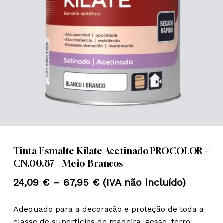
Nome
*
Email
*
Guardar o meu nome, email e
site neste navegador para a
próxima vez que eu comentar.
Tinta Esmalte Kilate Acetinado PROCOLOR –
CN.00.87 – Meio-Brancos
Price
24,09
€
–
67,95
€
(IVA não incluído)
range:
Adequado para a decoração e proteção de toda a
24,09 €
classe de superfícies de madeira, gesso, ferro,