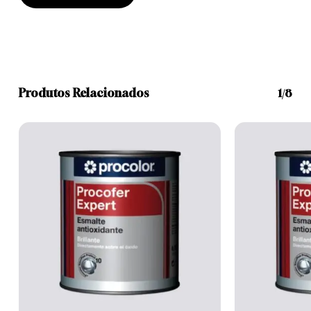
Produtos Relacionados
1/8
This
This