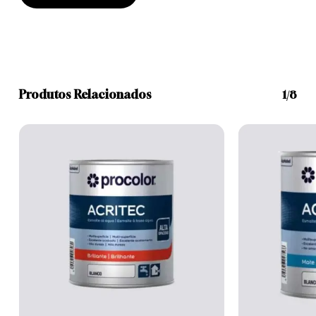
Produtos Relacionados
1/8
This
This