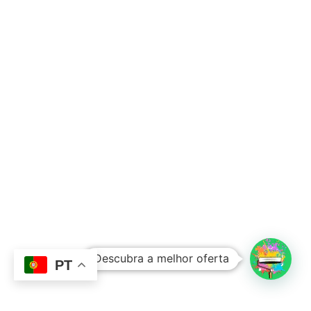
Subtotal:
0,00
€
Descubra a melhor oferta
Ver Carrinho
Finalizar Compras
PT