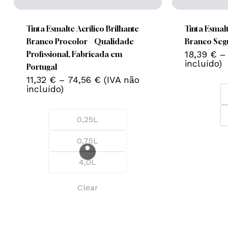
product
product
has
has
multiple
multiple
Tinta Esmalte Acrílico Brilhante
Tinta Esmal
variants.
variants.
Branco Procolor – Qualidade
Branco Seg
The
The
18,39
€
–
Profissional, Fabricada em
incluído)
options
options
Portugal
Nenhum produto no carrinho.
Price
may
11,32
€
–
74,56
€
(IVA não
may
range:
incluído)
be
be
11,32 €
Go To Shop
chosen
chosen
through
74,56 €
on
on
0,25L
the
the
0,75L
product
product
page
page
4,0L
Clear