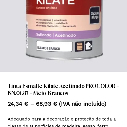
Nome
*
Email
*
Guardar o meu nome, email e
site neste navegador para a
próxima vez que eu comentar.
Tinta Esmalte Kilate Acetinado PROCOLOR –
BN.01.87 – Meio_Brancos
Price
24,34
€
–
68,93
€
(IVA não incluído)
range:
Adequado para a decoração e proteção de toda a
24,34 €
classe de superfícies de madeira, gesso, ferro,