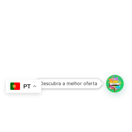
Subtotal:
0,00
€
Descubra a melhor oferta
Ver Carrinho
Finalizar Compras
PT
Contacto