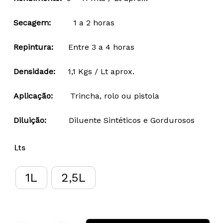
25,84 €
through
Secagem:
1 a 2 horas
49,52 €
Repintura:
Entre 3 a 4 horas
Densidade:
1,1 Kgs / Lt aprox.
Aplicação:
Trincha, rolo ou pistola
Diluição:
Diluente Sintéticos e Gordurosos
Lts
1L
2,5L