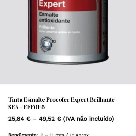
Nome
*
Email
*
Guardar o meu nome, email e
site neste navegador para a
próxima vez que eu comentar.
Tinta Esmalte Procofer Expert Brilhante –
SEA – EFF0E8
Price
25,84
€
–
49,52
€
(IVA não incluído)
range:
Rendimento:
9 – 11 mts / Lt aprox.