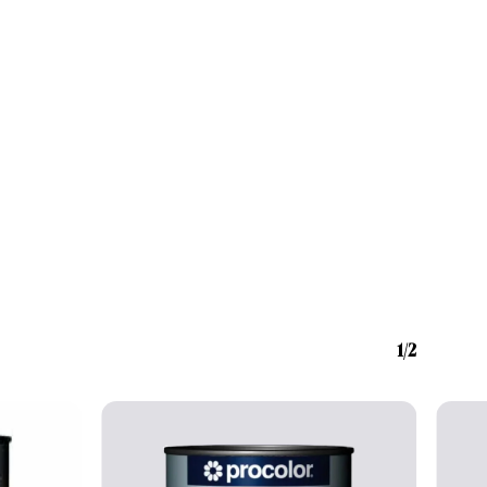
icação de primário. Nova fórmula com ZN+ (Zinco).