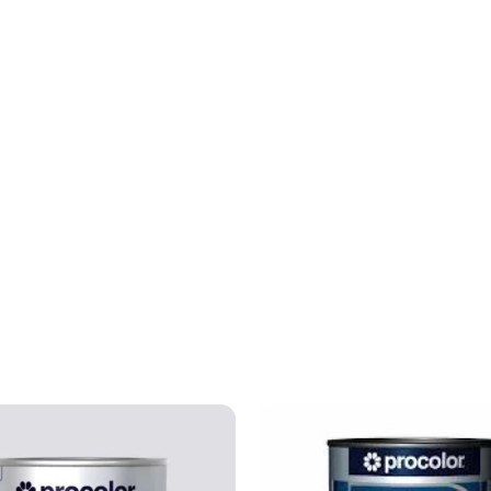
a de superfícies de ferro e aço sem necessidade de apl