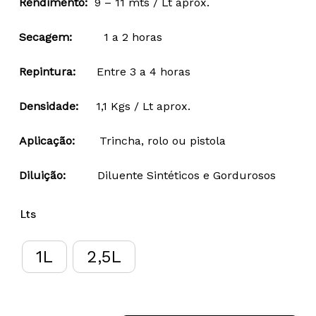
Rendimento:
9 – 11 mts / Lt aprox.
26,03 €
through
Secagem:
1 a 2 horas
49,99 €
Repintura:
Entre 3 a 4 horas
Densidade:
1,1 Kgs / Lt aprox.
Aplicação:
Trincha, rolo ou pistola
Diluição:
Diluente Sintéticos e Gordurosos
Lts
1L
2,5L