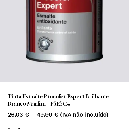
Nome
*
Email
*
Guardar o meu nome, email e
site neste navegador para a
próxima vez que eu comentar.
Tinta Esmalte Procofer Expert Brilhante –
Branco Marfim – F5E5C4
Price
26,03
€
–
49,99
€
(IVA não incluído)
range: