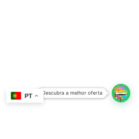
Subtotal:
0,00
€
Descubra a melhor oferta
Ver Carrinho
Finalizar Compras
PT
Contacto