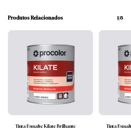
Produtos Relacionados
1/8
This
This
product
product
has
has
multiple
multiple
Tinta Esmalte Kilate Brilhante
Tinta Esmalt