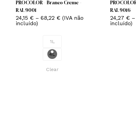
variants.
variants.
PROCOLOR – Branco Creme –
PROCOLOR –
The
The
RAL 9001
RAL 9016
Price
options
24,15
€
–
68,22
€
(IVA não
options
24,27
€
–
range:
incluído)
incluído)
may
may
24,15 €
be
be
through
Nenhum produto no carrinho.
68,22 €
chosen
chosen
1L
on
on
Go To Shop
4L
the
the
product
product
Clear
page
page