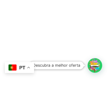
Subtotal:
0,00
€
Descubra a melhor oferta
Ver Carrinho
Finalizar Compras
PT
Contacto