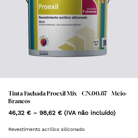
Nome
*
Email
*
Guardar o meu nome, email e
site neste navegador para a
próxima vez que eu comentar.
Tinta Fachada Proexil Mix – CN.00.87 – Meio-
Brancos
Price
46,32
€
–
98,62
€
(IVA não incluído)
range:
Revestimento acrílico siliconado
46,32 €