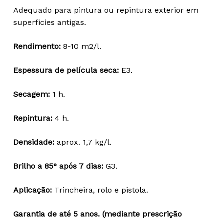
through
Adequado para pintura ou repintura exterior em
98,62 €
superficies antigas.
Rendimento:
8-10 m2/l.
Espessura de película seca:
E3.
Secagem:
1 h.
Repintura:
4 h.
Densidade:
aprox. 1,7 kg/l.
Brilho a 85° após 7 dias:
G3.
Aplicação:
Trincheira, rolo e pistola.
Garantia de até 5 anos. (mediante prescrição