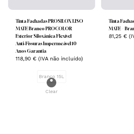
product
product
has
has
Nenhum produto no carrinho.
multiple
multiple
Tinta Fachadas PROSILOX LISO
Tinta Fach
variants.
variants.
MATE Branco PROCOLOR
MATE – Bran
Go To Shop
The
The
81,25
€
(I
Exterior Siloxânica Flexível
options
options
Anti‑Fissuras Impermeável 10
may
may
Anos Garantia
be
118,90
€
(IVA não incluído)
be
chosen
chosen
on
on
Branco 15L
the
the
product
product
Clear
page
page