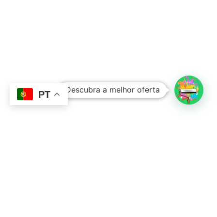
Subtotal:
0,00
€
Descubra a melhor oferta
Ver Carrinho
Finalizar Compras
PT
Contacto
Sobre Nós
351 924 045 882
info@lojadetintasonline.pt