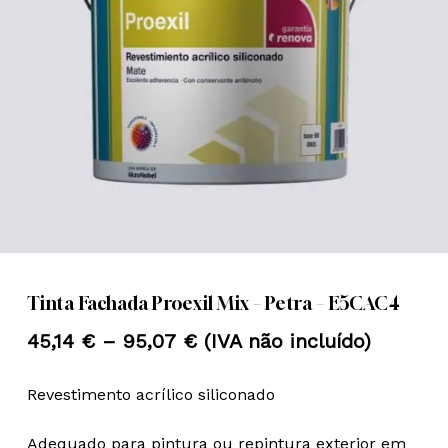
Nome
*
Email
*
Guardar o meu nome, email e
site neste navegador para a
próxima vez que eu comentar.
Tinta Fachada Proexil Mix – Petra – E5CAC4
Price
45,14
€
–
95,07
€
(IVA não incluído)
range:
Revestimento acrílico siliconado
45,14 €
through
Adequado para pintura ou repintura exterior em