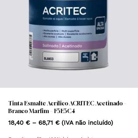
Nome
*
Email
*
Guardar o meu nome, email e
site neste navegador para a
próxima vez que eu comentar.
Tinta Esmalte Acrílico ACRITEC Acetinado –
Branco Marfim – F5E5C4
Price
18,40
€
–
68,71
€
(IVA não incluído)
range: