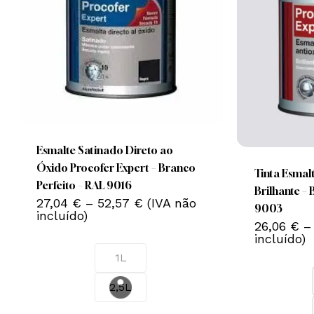
This
product
This
has
product
multiple
Esmalte Satinado Direto ao
has
variants.
Óxido Procofer Expert – Branco
Nenhum produto no carrinho.
multiple
Tinta Esmal
The
Perfeito – RAL 9016
variants.
Brilhante –
Price
options
27,04
€
–
52,57
€
(IVA não
Go To Shop
The
9003
range:
incluído)
may
options
26,06
€
–
27,04 €
be
incluído)
through
may
52,57 €
chosen
1L
be
on
chosen
2,5L
the
on
product
the