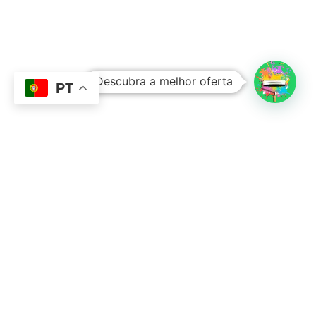
Subtotal:
0,00
€
Descubra a melhor oferta
Ver Carrinho
Finalizar Compras
PT
Contacto
Sobre Nós
351 924 045 882
info@lojadetintasonline.pt
Rua de Monsanto 492, 4250-470, PORTO,
Portugal