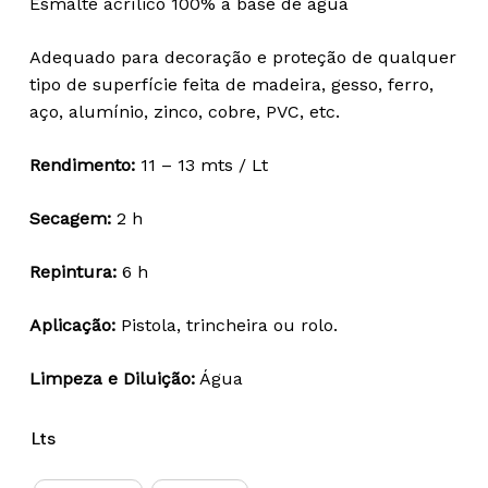
Esmalte acrílico 100% à base de água
18,40 €
through
Adequado para decoração e proteção de qualquer
68,71 €
tipo de superfície feita de madeira, gesso, ferro,
aço, alumínio, zinco, cobre, PVC, etc.
Rendimento:
11 – 13 mts / Lt
Secagem:
2 h
Repintura:
6 h
Aplicação:
Pistola, trincheira ou rolo.
Limpeza e Diluição:
Água
Lts