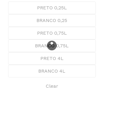
through
74,71 €
product
product
PRETO 0,25L
page
page
BRANCO 0,25
PRETO 0,75L
BRANCO 0,75L
PRETO 4L
BRANCO 4L
Clear