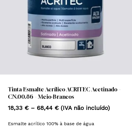
Nome
*
Email
*
Guardar o meu nome, email e
site neste navegador para a
próxima vez que eu comentar.
Tinta Esmalte Acrílico ACRITEC Acetinado –
CN.00.86 – Meio-Brancos
Price
18,33
€
–
68,44
€
(IVA não incluído)
range:
Esmalte acrílico 100% à base de água
18,33 €