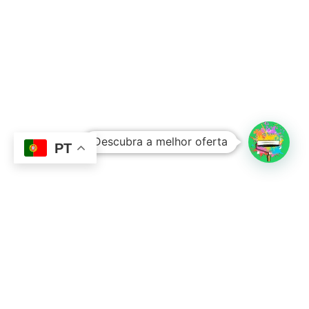
Subtotal:
0,00
€
Descubra a melhor oferta
Ver Carrinho
Finalizar Compras
PT
Contacto
Sobre Nós
351 924 045 882
info@lojadetintasonline.pt