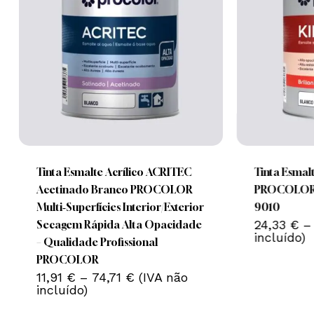
This
This
product
product
has
has
multiple
multiple
Tinta Esmalte Acrílico ACRITEC
Tinta Esmalt
variants.
variants.
Acetinado Branco PROCOLOR
PROCOLOR –
Nenhum produto no carrinho.
The
The
Multi‑Superfícies Interior/Exterior
9010
options
options
24,33
€
–
Secagem Rápida Alta Opacidade
incluído)
Go To Shop
may
may
– Qualidade Profissional
be
be
PROCOLOR
Price
chosen
11,91
€
–
74,71
€
(IVA não
chosen
range:
incluído)
on
on
11,91 €
the
the