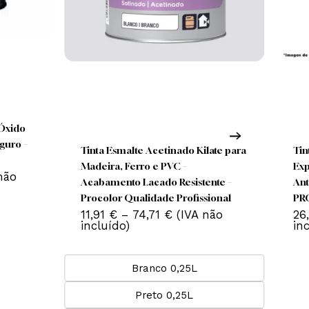
his
roduct
This
has
product
ireto ao Óxido
ultiple
has
Branco Seguro –
Tinta Esmalte Acetinado Kilate par
ariants.
multiple
Madeira, Ferro e PVC –
The
Price
variants.
2
€
(IVA não