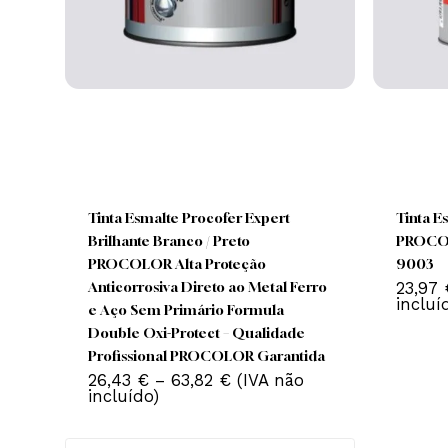
This
product
has
Tinta Esmalte Procofer Expert
Tin
multiple
Brilhante Branco / Preto
PR
variants.