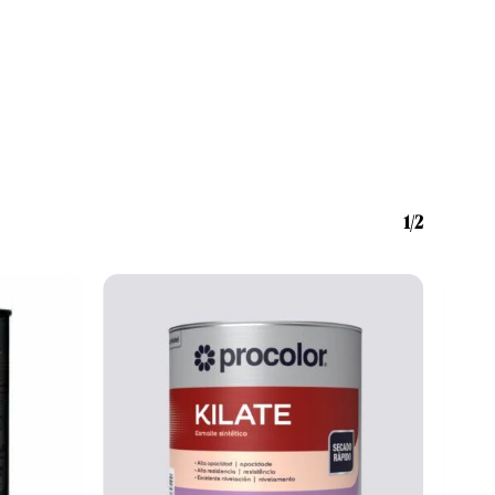
Nenhum produto no carrinho.
Go To Shop