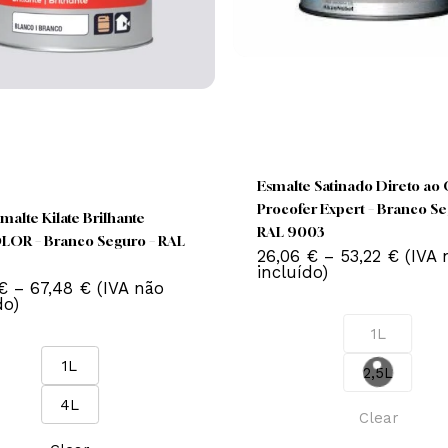
T
p
This
product
Esmalte Satinado D
m
has
Procofer Expert – 
ta Esmalte Kilate Brilhante
v
multiple
RAL 9003
OCOLOR – Branco Seguro – RAL
variants.
26,06
€
–
53,2