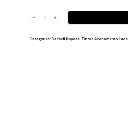
0,75L
4,0L
Categorias:
De fácil limpeza
,
Tintas Acabam