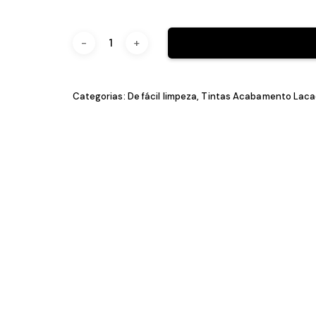
0,75L
4,0L
Categorias:
De fácil limpeza
,
Tintas Acabam