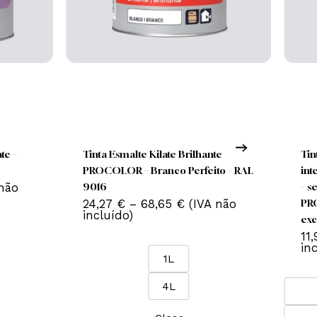
his
This
roduct
product
has
has
nado Kilate –
Tinta Esmalte Kilate Brilhante
ultiple
multiple
RAL 9003
PROCOLOR – Branco Perfeito – RA
ariants.
variants.