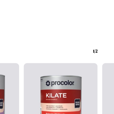
Nenhum produto no carrinho.
Go To Shop