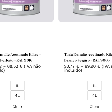
This
T
product
p
has
ta Esmalte Acetinado Kilate –
Tinta Esmalte Aceti
multiple
m
anco Perfeito – RAL 9016
Branco Seguro – 
variants.
v