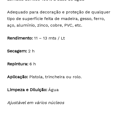
22,02 €
through
Adequado para decoração e proteção de qualquer
75,11 €
tipo de superfície feita de madeira, gesso, ferro,
aço, alumínio, zinco, cobre, PVC, etc.
Rendimento:
11 – 13 mts / Lt
Secagem:
2 h
Repintura:
6 h
Aplicação:
Pistola, trincheira ou rolo.
Limpeza e Diluição:
Água
Ajustável em vários núcleos