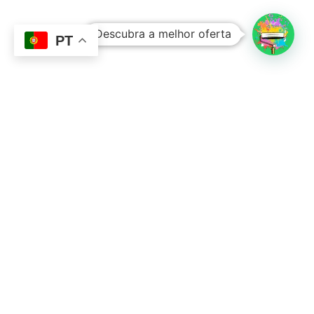
Descubra a melhor oferta
Ver Carrinho
Finalizar Compras
PT
Contacto
Sobre Nós
351 924 045 882
info@lojadetintasonline.pt
Rua de Monsanto 492, 4250-470, PORTO,
Portugal
Links Úteis
Resolução Alternativa de Litígios