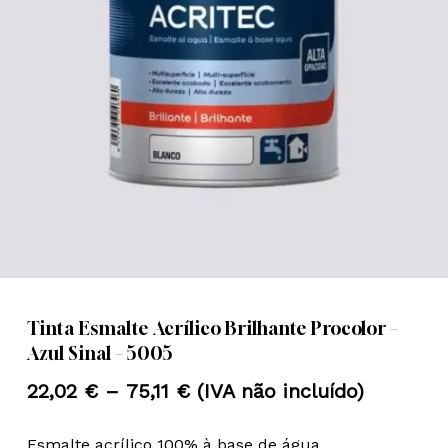
Nome
*
Email
*
Guardar o meu nome, email e
site neste navegador para a
próxima vez que eu comentar.
Tinta Esmalte Acrílico Brilhante Procolor –
Azul Sinal – 5005
Price
22,02
€
–
75,11
€
(IVA não incluído)
range:
Esmalte acrílico 100% à base de água