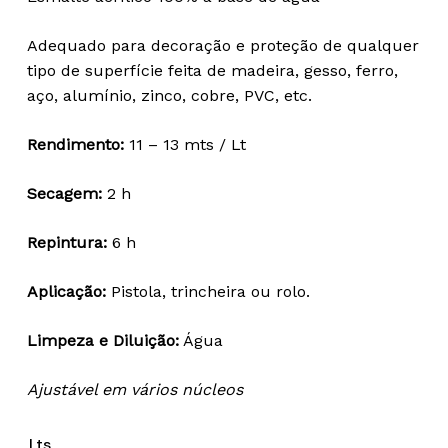
18,46 €
through
Adequado para decoração e proteção de qualquer
69,05 €
tipo de superfície feita de madeira, gesso, ferro,
aço, alumínio, zinco, cobre, PVC, etc.
Rendimento:
11 – 13 mts / Lt
Secagem:
2 h
Repintura:
6 h
Aplicação:
Pistola, trincheira ou rolo.
Limpeza e Diluição:
Água
Ajustável em vários núcleos
Lts