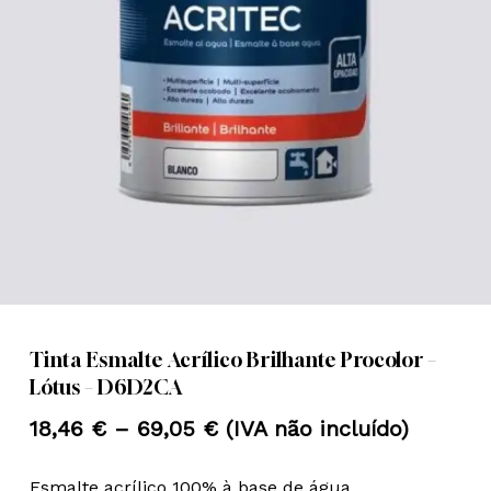
Nome
*
Email
*
Guardar o meu nome, email e
site neste navegador para a
próxima vez que eu comentar.
Tinta Esmalte Acrílico Brilhante Procolor –
Lótus – D6D2CA
Price
18,46
€
–
69,05
€
(IVA não incluído)
range:
Esmalte acrílico 100% à base de água