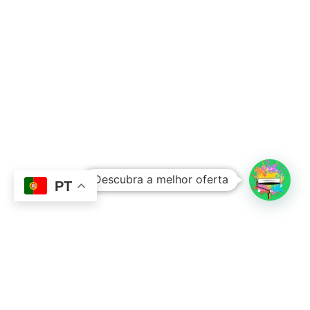
Subtotal:
0,00
€
Descubra a melhor oferta
Ver Carrinho
Finalizar Compras
PT
Contacto