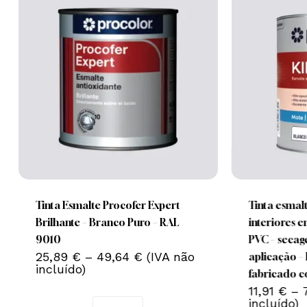
This
This
product
product
has
has
multiple
multiple
Tinta Esmalte Procofer Expert
Tinta esmalt
Nenhum produto no carrinho.
variants.
variants.
Brilhante – Branco Puro – RAL
interiores 
The
The
9010
PVC – secage
Go To Shop
Price
options
25,89
€
–
49,64
€
(IVA não
options
aplicação
range:
incluído)
may
may
fabricado c
25,89 €
be
be
11,91
€
–
through
incluído)
49,64 €