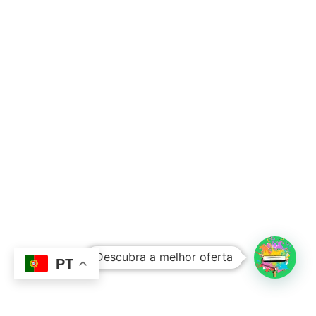
Subtotal:
0,00
€
Descubra a melhor oferta
Ver Carrinho
Finalizar Compras
PT