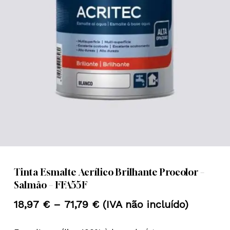
Nome
*
Email
*
Guardar o meu nome, email e
site neste navegador para a
próxima vez que eu comentar.
Tinta Esmalte Acrílico Brilhante Procolor –
Salmão – FFA55F
Price
18,97
€
–
71,79
€
(IVA não incluído)
range: