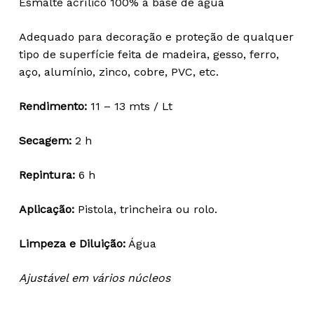
Esmalte acrílico 100% à base de água
18,97 €
through
Adequado para decoração e proteção de qualquer
71,79 €
tipo de superfície feita de madeira, gesso, ferro,
aço, alumínio, zinco, cobre, PVC, etc.
Rendimento:
11 – 13 mts / Lt
Secagem:
2 h
Repintura:
6 h
Aplicação:
Pistola, trincheira ou rolo.
Limpeza e Diluição:
Água
Ajustável em vários núcleos