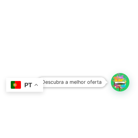
Subtotal:
0,00
€
Descubra a melhor oferta
Ver Carrinho
Finalizar Compras
PT
Contacto