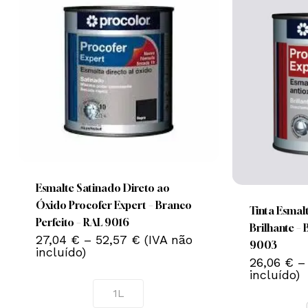
This
product
This
has
product
multiple
Esmalte Satinado Direto ao
has
variants.
Óxido Procofer Expert – Branco
multiple
Tinta Esmal
Nenhum produto no carrinho.
The
Perfeito – RAL 9016
variants.
Brilhante –
Price
options
27,04
€
–
52,57
€
(IVA não
The
9003
range:
incluído)
Go To Shop
may
options
26,06
€
–
27,04 €
be
incluído)
through
may
52,57 €
chosen
1L
be
on