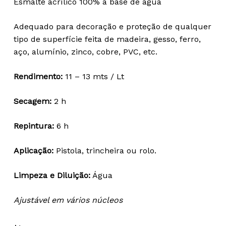
Esmalte acrílico 100% à base de água
18,52 €
through
Adequado para decoração e proteção de qualquer
69,39 €
tipo de superfície feita de madeira, gesso, ferro,
aço, alumínio, zinco, cobre, PVC, etc.
Rendimento:
11 – 13 mts / Lt
Secagem:
2 h
Repintura:
6 h
Aplicação:
Pistola, trincheira ou rolo.
Limpeza e Diluição:
Água
Ajustável em vários núcleos