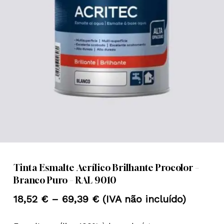
Nome
*
Email
*
Guardar o meu nome, email e
site neste navegador para a
próxima vez que eu comentar.
Tinta Esmalte Acrílico Brilhante Procolor –
Branco Puro – RAL 9010
Price
18,52
€
–
69,39
€
(IVA não incluído)
range: