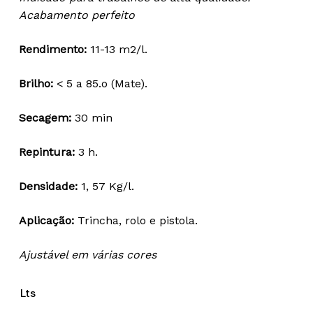
15,72 €
Acabamento perfeito
through
75,83 €
Rendimento:
11-13 m2/l.
Brilho:
< 5 a 85.o (Mate).
Secagem:
30 min
Repintura:
3 h.
Densidade:
1, 57 Kg/l.
Aplicação:
Trincha, rolo e pistola.
Ajustável em várias cores
Lts