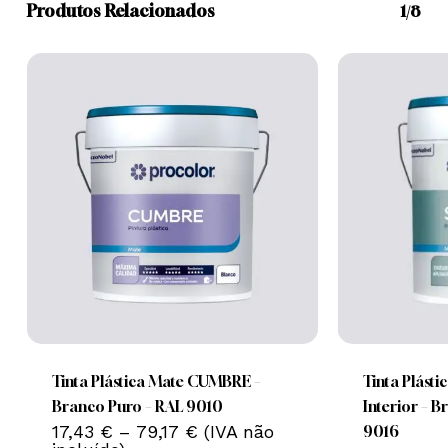
Produtos Relacionados
1/8
Nenhum produto no carrinho.
Go To Shop
This
This
product
product
has
has
multiple
multiple
Tinta Plástica Mate CUMBRE –
Tinta Plást
variants.
variants.
Branco Puro – RAL 9010
Interior – B
Price
The
17,43
€
–
79,17
€
(IVA não
The
9016