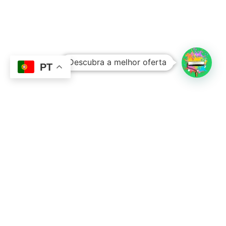
Subtotal:
0,00
€
Descubra a melhor oferta
Ver Carrinho
Finalizar Compras
PT
Contacto
Sobre Nós
351 924 045 882
info@lojadetintasonline.pt
Rua de Monsanto 492, 4250-470, PORTO,
Portugal