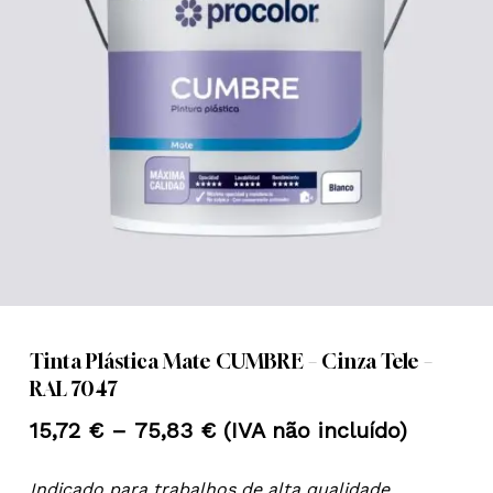
Nome
*
Email
*
Guardar o meu nome, email e
site neste navegador para a
próxima vez que eu comentar.
Tinta Plástica Mate CUMBRE – Cinza Tele –
RAL 7047
Price
15,72
€
–
75,83
€
(IVA não incluído)
range:
Indicado para trabalhos de alta qualidade.