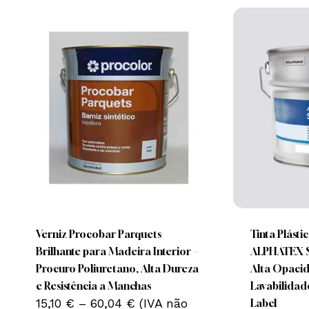
This
This
product
product
Nenhum produto no carrinho.
has
has
multiple
multiple
Verniz Procobar Parquets
Tinta Plásti
Go To Shop
variants.
variants.
Brilhante para Madeira Interior –
ALPHATEX SF
The
The
Procuro Poliuretano, Alta Dureza
Alta Opacid
options
options
e Resistência a Manchas
Lavabilidad
Price
may
15,10
€
–
60,04
€
(IVA não
may
Label