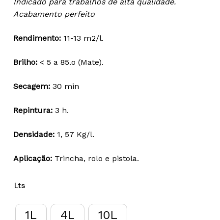
Indicado para trabalhos de alta qualidade.
30,72 €
Acabamento perfeito
through
175,25 €
Rendimento:
11-13 m2/l.
Brilho:
< 5 a 85.o (Mate).
Secagem:
30 min
Repintura:
3 h.
Densidade:
1, 57 Kg/l.
Aplicação:
Trincha, rolo e pistola.
Lts
1L
4L
10L