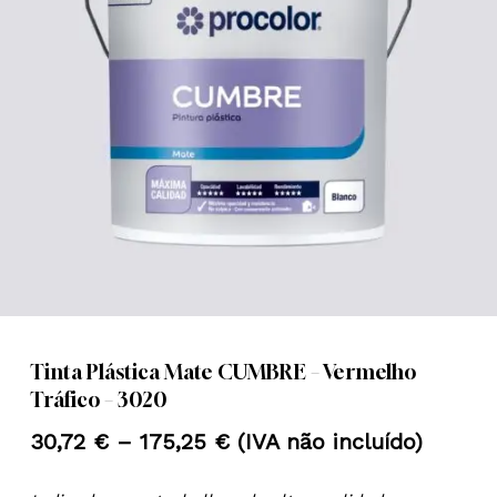
Nome
*
Email
*
Guardar o meu nome, email e
site neste navegador para a
próxima vez que eu comentar.
Tinta Plástica Mate CUMBRE – Vermelho
Tráfico – 3020
Price
30,72
€
–
175,25
€
(IVA não incluído)
range: