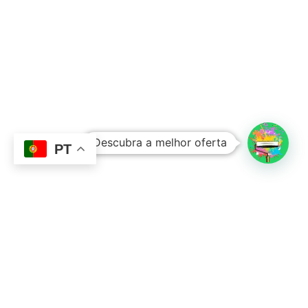
Subtotal:
0,00
€
Descubra a melhor oferta
Ver Carrinho
Finalizar Compras
PT
Contacto
Sobre Nós
351 924 045 882
info@lojadetintasonline.pt