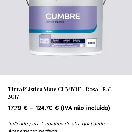
Nome
*
Email
*
Guardar o meu nome, email e
site neste navegador para a
próxima vez que eu comentar.
Tinta Plástica Mate CUMBRE – Rosa – RAL
3017
Price
17,79
€
–
124,70
€
(IVA não incluído)
range:
Indicado para trabalhos de alta qualidade.
17,79 €
Acabamento perfeito