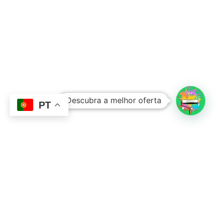
Subtotal:
0,00
€
Descubra a melhor oferta
Ver Carrinho
Finalizar Compras
PT
Contacto
Sobre Nós
351 924 045 882
info@lojadetintasonline.pt