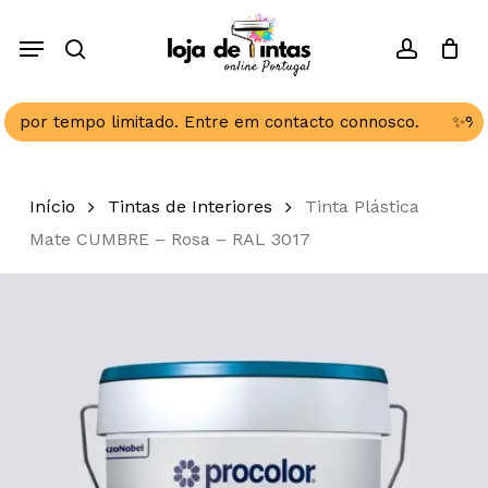
Skip
Menu
to
search
account
Close
Cart
Seja o primeiro a avaliar
Cart
main
“Tinta Plástica Mate
content
CUMBRE – Rosa – RAL
por tempo limitado. Entre em contacto connosco.
✨%🎉
3017”
O seu endereço de email não será
Início
Tintas de Interiores
Tinta Plástica
publicado.
Campos obrigatórios
Mate CUMBRE – Rosa – RAL 3017
marcados com
*
A sua classificação
*
A sua avaliação sobre o produto
*